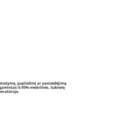
pasimatymą, paplūdimį ar pasisėdėjimą
agamintas iš 95% medvilnės. Suknelę
peratūroje.