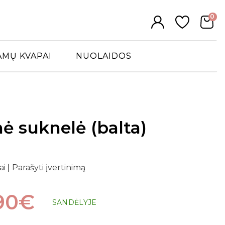
0
AMŲ KVAPAI
NUOLAIDOS
nė suknelė (balta)
ai
|
Parašyti įvertinimą
90€
SANDĖLYJE