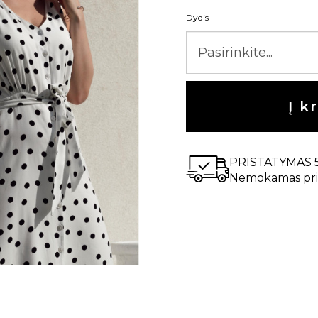
Dydis
Į k
PRISTATYMAS 
Nemokamas pri