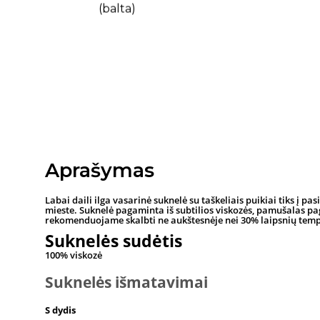
Aprašymas
Labai daili ilga vasarinė suknelė su taškeliais puikiai tiks į 
mieste. Suknelė pagaminta iš subtilios viskozės, pamušalas p
rekomenduojame skalbti ne aukštesnėje nei 30% laipsnių tem
Suknelės sudėtis
100% viskozė
Suknelės išmatavimai
S dydis