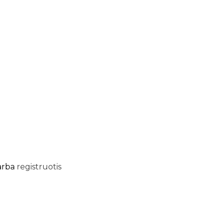
arba
registruotis