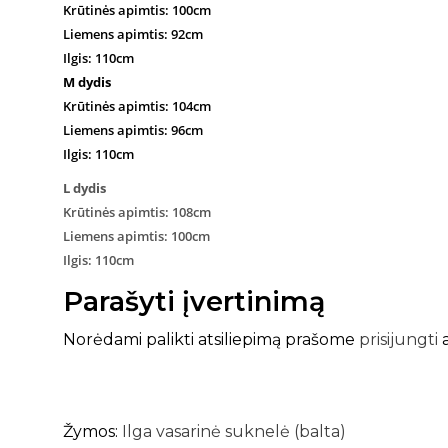
Krūtinės apimtis: 100cm
Liemens apimtis: 92cm
Ilgis: 110cm
M dydis
Krūtinės apimtis: 104cm
Liemens apimtis: 96cm
Ilgis: 110cm
L dydis
Krūtinės apimtis: 108cm
Liemens apimtis: 100cm
Ilgis: 110cm
Parašyti įvertinimą
Norėdami palikti atsiliepimą prašome
prisijungti
Žymos:
Ilga vasarinė suknelė (balta)