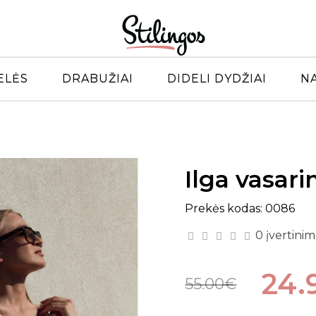
ELĖS
DRABUŽIAI
DIDELI DYDŽIAI
N
Ilga vasari
Prekės kodas: 0086
0 įvertinim
24.
55.00€