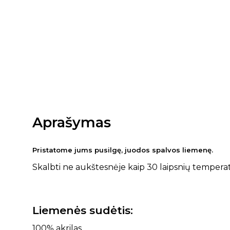
Aprašymas
Pristatome jums pusilgę, juodos spalvos liemenę.
Skalbti ne aukštesnėje kaip 30 laipsnių tempera
Liemenės sudėtis:
100% akrilas