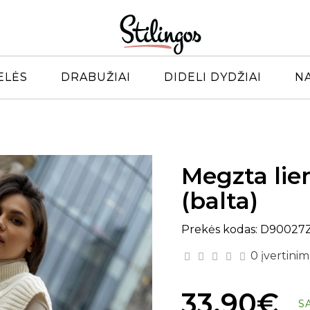
ELĖS
DRABUŽIAI
DIDELI DYDŽIAI
N
Megzta li
(balta)
Prekės kodas: D90027
0 įvertinim
33.90€
S