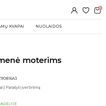
0
AMŲ KVAPAI
NUOLAIDOS
emenė moterims
Z90816A3
ai
|
Parašyti įvertinimą
ANDĖLYJE