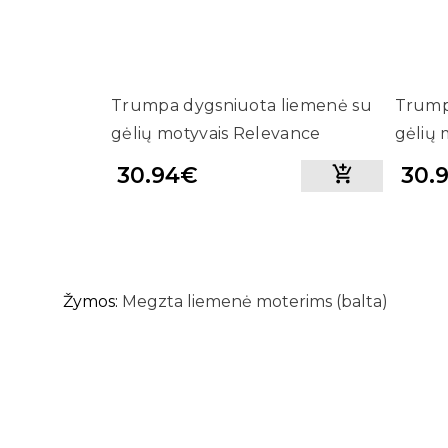
Trumpa dygsniuota liemenė su
Trump
gėlių motyvais Relevance
gėlių 
(Juodos spalvos)
(Smėli
30.94€
30.
Žymos:
Megzta liemenė moterims (balta)