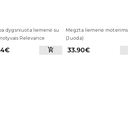
a dygsniuota liemenė su
Megzta liemenė moterims
motyvais Relevance
(Juoda)
o spalvos)
94€
33.90€