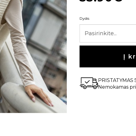
Dydis
Į k
PRISTATYMAS 
Nemokamas pri