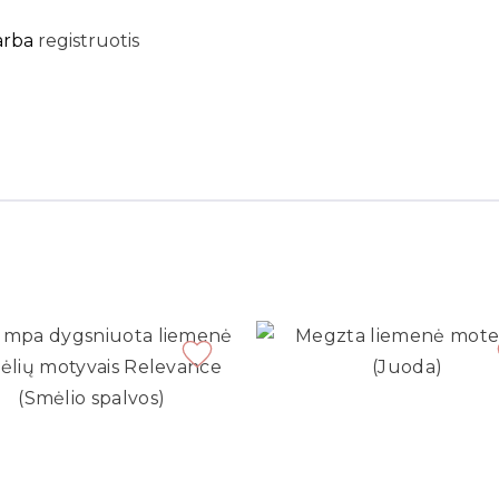
arba
registruotis