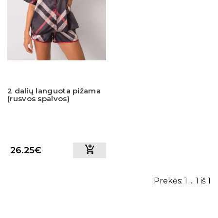
2 dalių languota pižama
(rusvos spalvos)
26.25€
Prekės: 1 ... 1 iš 1