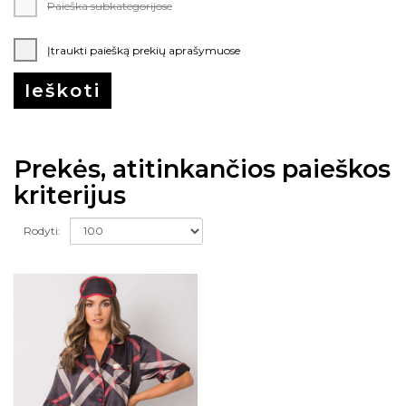
Paieška subkategorijose
Įtraukti paiešką prekių aprašymuose
Prekės, atitinkančios paieškos
kriterijus
Rodyti: