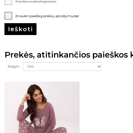
Paieška subkategorijose
Įtraukti paiešką prekių aprašymuose
Prekės, atitinkančios paieškos k
Rodyti: