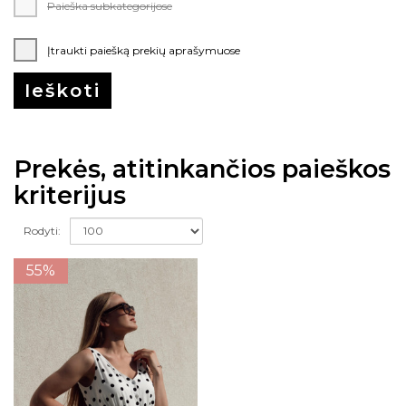
Paieška subkategorijose
Įtraukti paiešką prekių aprašymuose
Prekės, atitinkančios paieškos
kriterijus
Rodyti:
55%