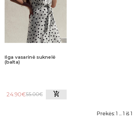
Ilga vasarinė suknelė
(balta)
24.90€
55.00€
Prekės: 1 ... 1 iš 1