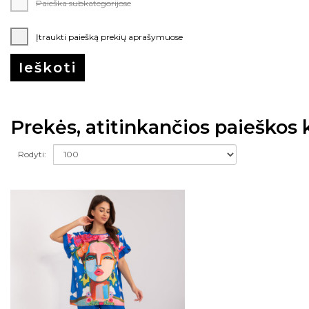
Paieška subkategorijose
Įtraukti paiešką prekių aprašymuose
Prekės, atitinkančios paieškos k
Rodyti: