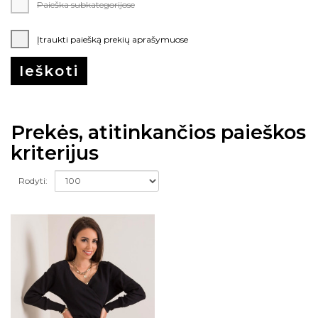
Paieška subkategorijose
Įtraukti paiešką prekių aprašymuose
Prekės, atitinkančios paieškos
kriterijus
Rodyti: