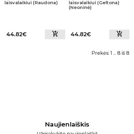
laisvalaikiui (Raudona)
laisvalaikiui (Geltona)
(Neoninė)
44.82€
44.82€
Prekės: 1 ... 8 iš 8
Naujienlaiškis
Užsisakykite naujienlaiškį!