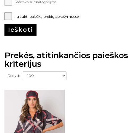
Paieška subkategorijose
Įtraukti paiešką prekių aprašymuose
Prekės, atitinkančios paieškos
kriterijus
Rodyti: