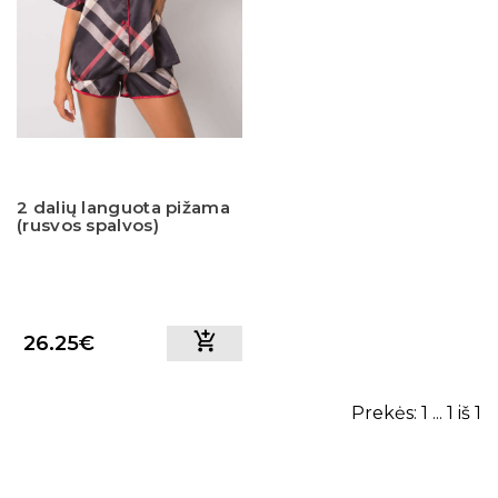
2 dalių languota pižama
(rusvos spalvos)
26.25€
Prekės: 1 ... 1 iš 1