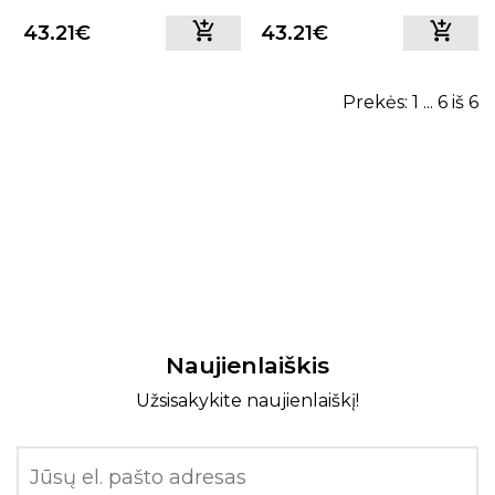
43.21€
43.21€
Prekės: 1 ... 6 iš 6
Naujienlaiškis
Užsisakykite naujienlaiškį!