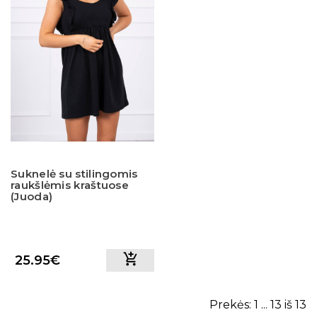
Suknelė su stilingomis
raukšlėmis kraštuose
(Juoda)
25.95€
Prekės: 1 ... 13 iš 13