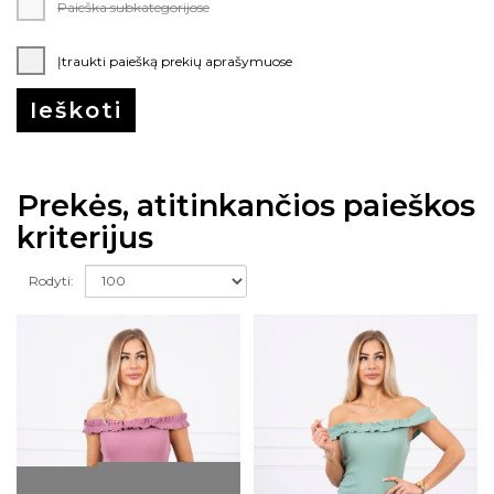
Paieška subkategorijose
Įtraukti paiešką prekių aprašymuose
Prekės, atitinkančios paieškos
kriterijus
Rodyti: