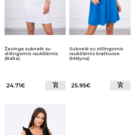
Žavinga suknelė su
Suknelė su stilingomis
stilingomis raukšlėmis
raukšlėmis kraštuose
(Balta)
(Mėlyna)
24.71€
25.95€