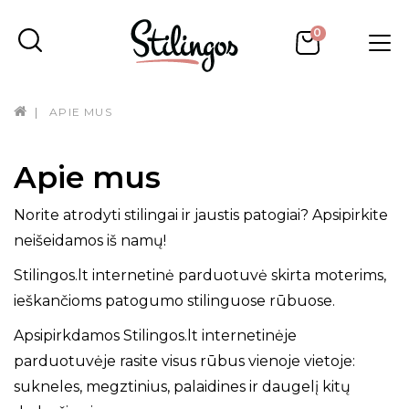
0
APIE MUS
Apie mus
Norite atrodyti stilingai ir jaustis patogiai? Apsipirkite
neišeidamos iš namų!
Stilingos.lt internetinė parduotuvė skirta moterims,
ieškančioms patogumo stilinguose rūbuose.
Apsipirkdamos Stilingos.lt internetinėje
parduotuvėje rasite visus rūbus vienoje vietoje:
sukneles, megztinius, palaidines ir daugelį kitų