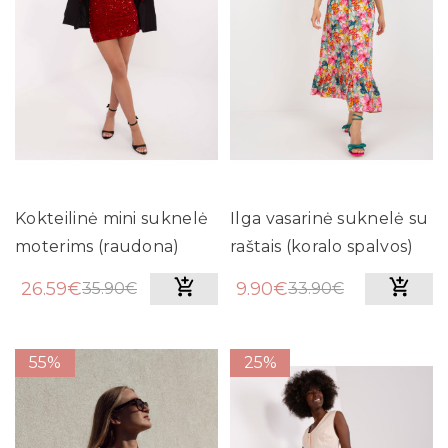
Kokteilinė mini suknelė
Ilga vasarinė suknelė su
moterims (raudona)
raštais (koralo spalvos)
26.59€
9.90€
35.90€
33.90€
55%
25%