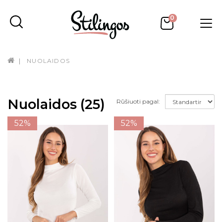
0
NUOLAIDOS
Nuolaidos
(25)
Rūšiuoti pagal:
52%
52%