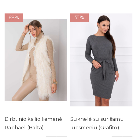
68%
71%
Dirbtinio kailio liemenė
Suknelė su surišamu
Raphael (Balta)
juosmeniu (Grafito)
(Švelnios spalvos)