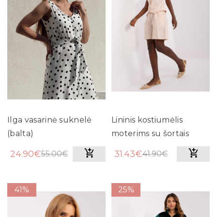
Ilga vasarinė suknelė
Lininis kostiumėlis
(balta)
moterims su šortais
(Smėlio spalvos)
24.90€
31.43€
55.00€
41.90€
41%
25%