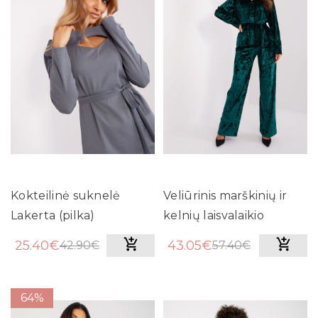
Kokteilinė suknelė
Veliūrinis marškinių ir
Lakerta (pilka)
kelnių laisvalaikio
kostiumas
25.40€
43.05€
42.90€
57.40€
64%