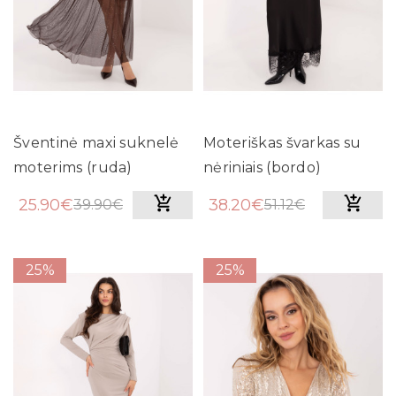
Šventinė maxi suknelė
Moteriškas švarkas su
moterims (ruda)
nėriniais (bordo)
25.90€
38.20€
39.90€
51.12€
25%
25%