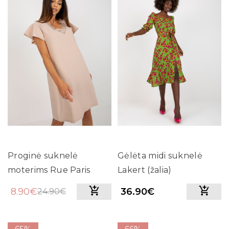
Proginė suknelė
Gėlėta midi suknelė
moterims Rue Paris
Lakert (žalia)
(smėlio spalvos)
8.90€
36.90€
24.90€