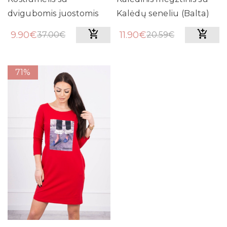
dvigubomis juostomis
Kalėdų seneliu (Balta)
(Mėlyna)
9.90€
11.90€
37.00€
20.59€
71%