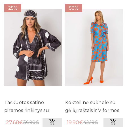
25%
53%
Taškuotos satino
Kokteilinė suknelė su
pižamos rinkinys su
gėlių raštais ir V formos
chalatu (juodos spalvos)
iškirpte Lakert (mėlyna)
27.68€
19.90€
36.90€
42.19€