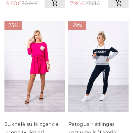
9.90€
7.90€
30.94€
27.61€
73%
69%
Suknelė su blizgančia
Patogus ir stilingas
kišene (Fuksijos)
kostiumėlis (Tamsiai