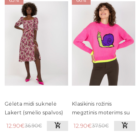
65%
66%
Gėlėta midi suknelė
Klasikinis rožinis
Lakert (smėlio spalvos)
megztinis moterims su
sraige
12.90€
12.90€
36.90€
37.50€