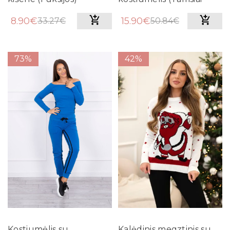
mėlynas)
8.90€
15.90€
33.27€
50.84€
73%
42%
Kostiumėlis su
Kalėdinis megztinis su