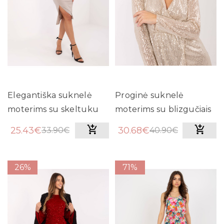
Elegantiška suknelė
Proginė suknelė
moterims su skeltuku
moterims su blizgučiais
(smėlio)
(balta)
25.43€
30.68€
33.90€
40.90€
26%
71%