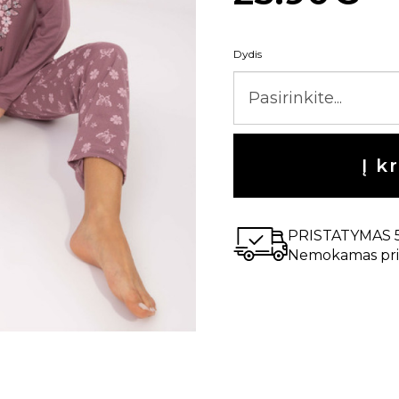
Dydis
Į k
PRISTATYMAS 
Nemokamas pri