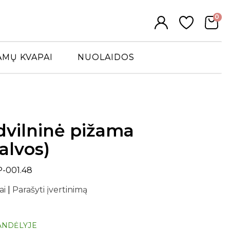
0
AMŲ KVAPAI
NUOLAIDOS
dvilninė pižama
alvos)
P-001.48
ai
|
Parašyti įvertinimą
ANDĖLYJE