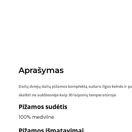
Aprašymas
Dailų dviejų dalių pižamos komplektą sudaro ilgos kelnės ir
skalbti ne aukštesnėje kaip 30 laipsnių temperatūroje.
Pižamos sudėtis
100% medvilnė
Pižamos išmatavimai