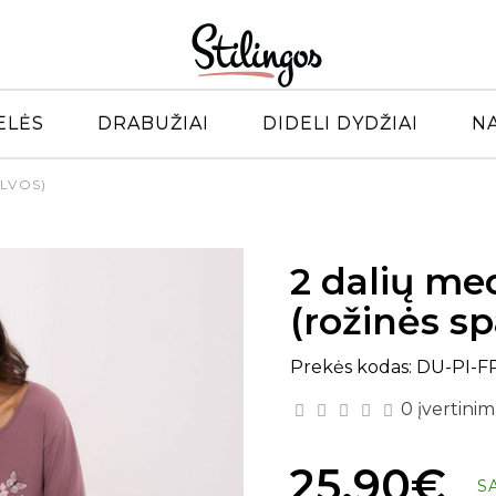
ELĖS
DRABUŽIAI
DIDELI DYDŽIAI
N
ALVOS)
2 dalių me
(rožinės sp
Prekės kodas: DU-PI-F
0 įvertinim
25.90€
S