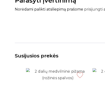
Parašyti įvertinimą
Norėdami palikti atsiliepimą prašome
prisijungti
Susijusios prekės