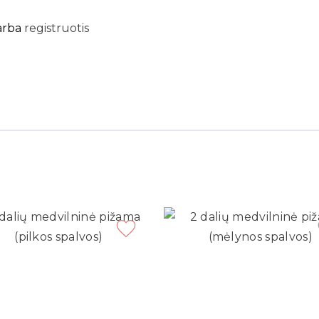
arba
registruotis