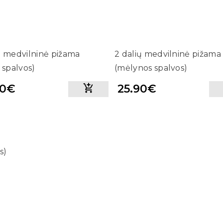
ų medvilninė pižama
2 dalių medvilninė pižama
s spalvos)
(mėlynos spalvos)
90€
25.90€
s)