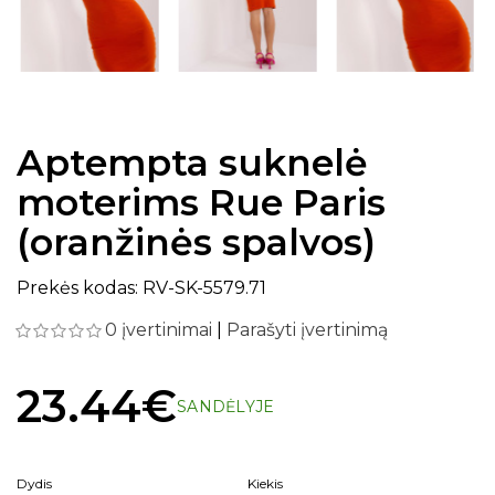
Aptempta suknelė
moterims Rue Paris
(oranžinės spalvos)
Prekės kodas: RV-SK-5579.71
0 įvertinimai
|
Parašyti įvertinimą
23.44€
SANDĖLYJE
Dydis
Kiekis