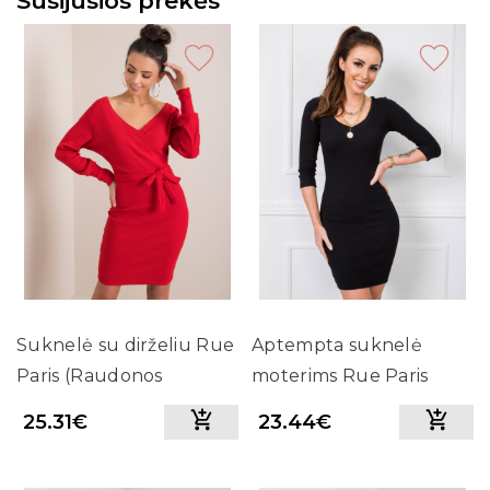
Susijusios prekės
Suknelė su dirželiu Rue
Aptempta suknelė
Paris (Raudonos
moterims Rue Paris
spalvos)
(Juodos spalvos)
25.31€
23.44€