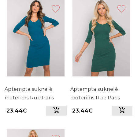
Aptempta suknelė
Aptempta suknelė
moterims Rue Paris
moterims Rue Paris
(mėlynos spalvos)
(žalios spalvos)
23.44€
23.44€