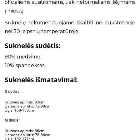
oficialiems susitikimams, tiek neformaliams išėjimams
į miestą.
Suknelę rekomenduojame skalbti ne aukštesnėje
nei 30 laipsnių temperatūroje.
Suknelės sudėtis:
90% medvilnė;
10% spandeksas.
Suknelės išmatavimai:
S dydis:
Krūtinės apimtis: 82cm
Liemens apimtis: 72-80cm
Ūgis: 160-168cm
M dydis:
Krūtinės apimtis: 86cm
Liemens apimtis: 78-86cm
Ūgis: 162-172cm