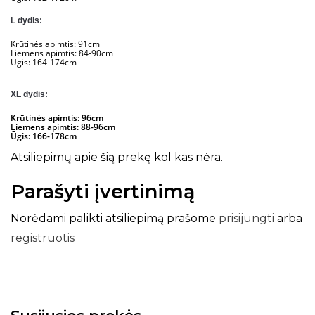
L dydis:
Krūtinės apimtis: 91cm
Liemens apimtis: 84-90cm
Ūgis: 164-174cm
XL dydis:
Krūtinės apimtis: 96cm
Liemens apimtis: 88-96cm
Ūgis: 166-178cm
Atsiliepimų apie šią prekę kol kas nėra.
Parašyti įvertinimą
Norėdami palikti atsiliepimą prašome
prisijungti
arba
registruotis