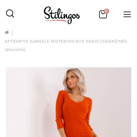
0
APTEMPTA SUKNELĖ MOTERIMS RUE PARIS (ORANŽINĖS
SPALVOS)