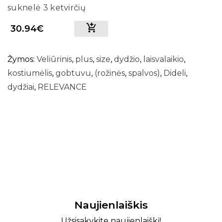
suknelė 3 ketvirčių
rankovėmis Lakert
30.94€
(tamsiai mėlyna)
Žymos:
Veliūrinis
,
plus
,
size
,
dydžio
,
laisvalaikio
,
kostiumėlis
,
gobtuvu
,
(rožinės
,
spalvos)
,
Dideli
,
dydžiai
,
RELEVANCE
Naujienlaiškis
Užsisakykite naujienlaiškį!