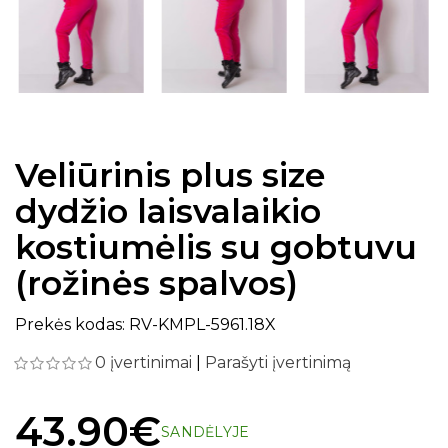
Veliūrinis plus size
dydžio laisvalaikio
kostiumėlis su gobtuvu
(rožinės spalvos)
Prekės kodas: RV-KMPL-5961.18X
0 įvertinimai
|
Parašyti įvertinimą
43.90€
SANDĖLYJE