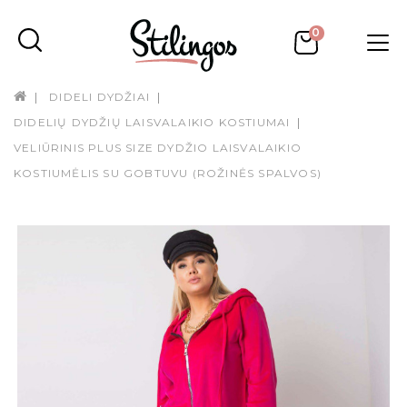
0
DIDELI DYDŽIAI
DIDELIŲ DYDŽIŲ LAISVALAIKIO KOSTIUMAI
VELIŪRINIS PLUS SIZE DYDŽIO LAISVALAIKIO
KOSTIUMĖLIS SU GOBTUVU (ROŽINĖS SPALVOS)