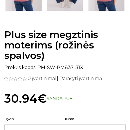
Plus size megztinis
moterims (rožinės
spalvos)
Prekės kodas: PM-SW-PM837. 31X
0 įvertinimai
|
Parašyti įvertinimą
30.94€
SANDĖLYJE
Dydis
Kiekis