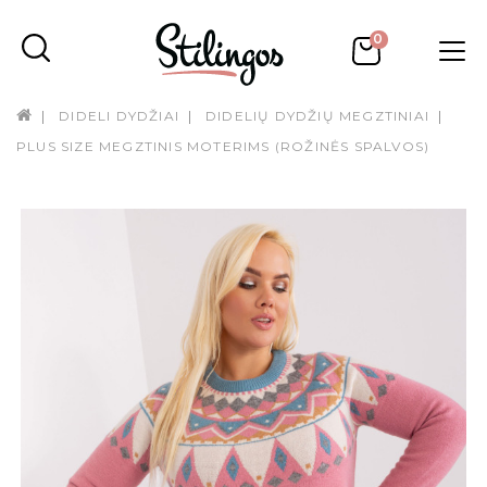
0
DIDELI DYDŽIAI
DIDELIŲ DYDŽIŲ MEGZTINIAI
PLUS SIZE MEGZTINIS MOTERIMS (ROŽINĖS SPALVOS)