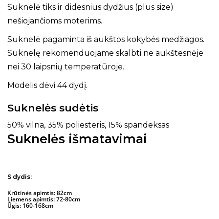
Suknelė tiks ir didesnius dydžius (plus size)
nešiojančioms moterims.
Suknelė pagaminta iš aukštos kokybės medžiagos.
Suknelę rekomenduojame skalbti ne aukštesnėje
nei 30 laipsnių temperatūroje.
Modelis dėvi 44 dydį.
Suknelės sudėtis
50% vilna, 35% poliesteris, 15% spandeksas
Suknelės išmatavimai
S dydis:
Krūtinės apimtis: 82cm
Liemens apimtis: 72-80cm
Ūgis: 160-168cm