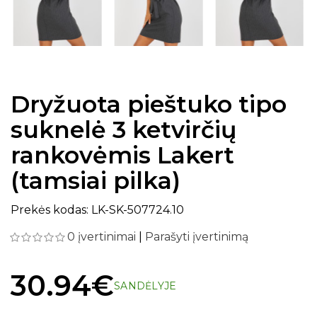
Dryžuota pieštuko tipo
suknelė 3 ketvirčių
rankovėmis Lakert
(tamsiai pilka)
Prekės kodas: LK-SK-507724.10
0 įvertinimai
|
Parašyti įvertinimą
30.94€
SANDĖLYJE