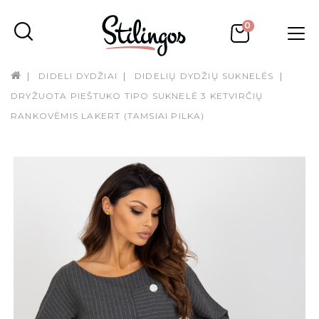
0
DIDELI DYDŽIAI
DIDELIŲ DYDŽIŲ SUKNELĖS
DRYŽUOTA PIEŠTUKO TIPO SUKNELĖ 3 KETVIRČIŲ
RANKOVĖMIS LAKERT (TAMSIAI PILKA)