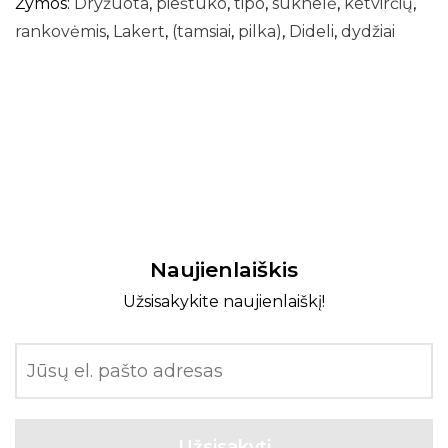
Žymos:
Dryžuota
,
pieštuko
,
tipo
,
suknelė
,
ketvirčių
,
rankovėmis
,
Lakert
,
(tamsiai
,
pilka)
,
Dideli
,
dydžiai
Naujienlaiškis
Užsisakykite naujienlaiškį!