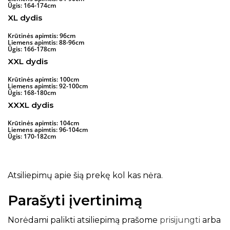
Ūgis: 164-174cm
XL dydis
Krūtinės apimtis: 96cm
Liemens apimtis: 88-96cm
Ūgis: 166-178cm
XXL dydis
Krūtinės apimtis: 100cm
Liemens apimtis: 92-100cm
Ūgis: 168-180cm
XXXL dydis
Krūtinės apimtis: 104cm
Liemens apimtis: 96-104cm
Ūgis: 170-182cm
Atsiliepimų apie šią prekę kol kas nėra.
Parašyti įvertinimą
Norėdami palikti atsiliepimą prašome
prisijungti
arba