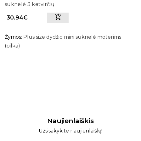
suknelė 3 ketvirčių
rankovėmis Lakert
30.94€
(pilka)
Žymos:
Plus size dydžio mini suknelė moterims
(pilka)
Naujienlaiškis
Užsisakykite naujienlaiškį!