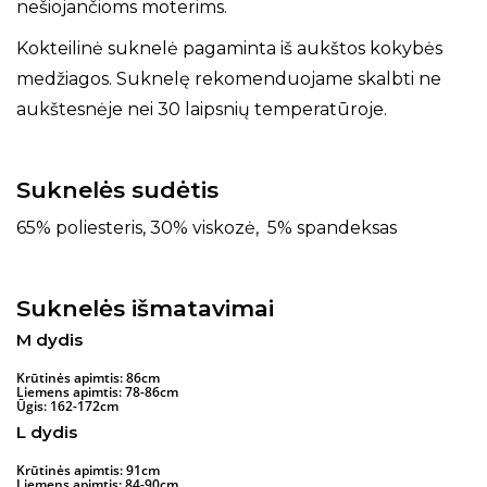
nešiojančioms moterims.
Kokteilinė suknelė pagaminta iš aukštos kokybės
medžiagos. Suknelę rekomenduojame skalbti ne
aukštesnėje nei 30 laipsnių temperatūroje.
Suknelės sudėtis
65% poliesteris, 30% viskozė, 5% spandeksas
Suknelės išmatavimai
M dydis
Krūtinės apimtis: 86cm
Liemens apimtis: 78-86cm
Ūgis: 162-172cm
L dydis
Krūtinės apimtis: 91cm
Liemens apimtis: 84-90cm