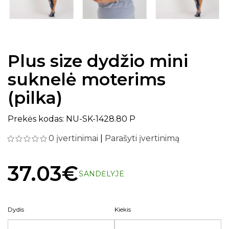
Plus size dydžio mini
suknelė moterims
(pilka)
Prekės kodas: NU-SK-1428.80 P
0 įvertinimai
|
Parašyti įvertinimą
37.03€
SANDĖLYJE
Dydis
Kiekis