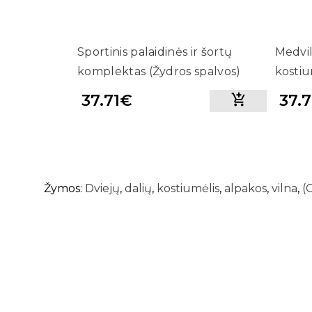
Sportinis palaidinės ir šortų
Medviln
komplektas (Žydros spalvos)
kostiu
37.71€
37.
Žymos:
Dviejų
,
dalių
,
kostiumėlis
,
alpakos
,
vilna
,
(