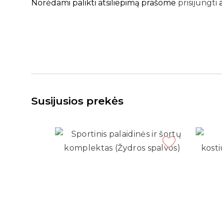
Norėdami palikti atsiliepimą prašome
prisijungti
Susijusios prekės