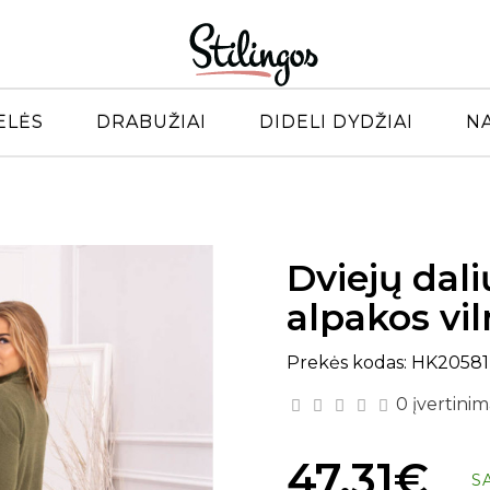
ELĖS
DRABUŽIAI
DIDELI DYDŽIAI
N
)
Dviejų dali
alpakos vil
Prekės kodas: HK20581
0 įvertinim
47.31€
S