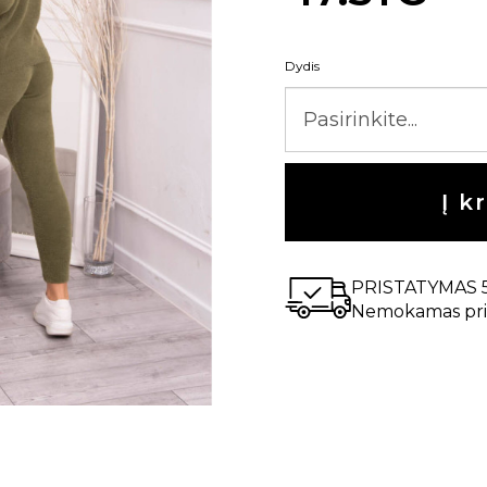
Dydis
Į k
PRISTATYMAS 
Nemokamas pri