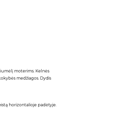
tiumėlį moterims. Kelnės
 kokybės medžiagos. Dydis
leistą horizontalioje padėtyje.