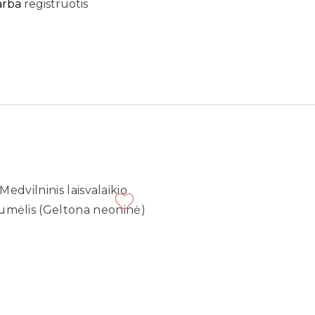
arba
registruotis