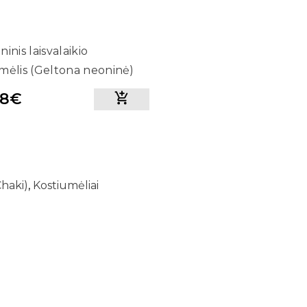
inis laisvalaikio
mėlis (Geltona neoninė)
78€
Chaki)
,
Kostiumėliai