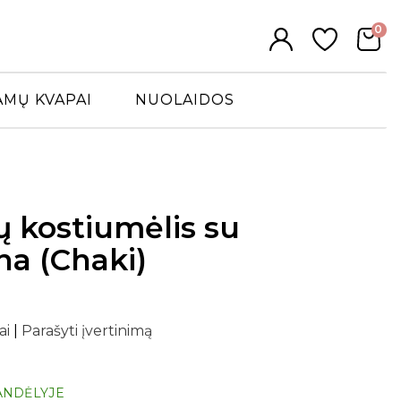
0
AMŲ KVAPAI
NUOLAIDOS
ų kostiumėlis su
na (Chaki)
ai
|
Parašyti įvertinimą
ANDĖLYJE