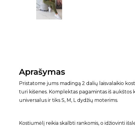
Aprašymas
Pristatome jums madingą 2 dalių laisvalaikio kos
turi kišenes. Komplektas pagamintas iš aukštos
universalus ir tiks S, M, L dydžių moterims.
Kostiumėlį reikia skalbti rankomis, o idžiovinti išs