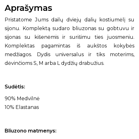
Aprašymas
Pristatome Jums dailų dviejų dalių kostiumėlį su
sijonu. Komplektą sudaro bliuzonas su gobtuvu ir
sijonas su kišenėmis ir surišimu ties juosmeniu.
Komplektas pagamintas iš aukštos kokybės
medžiagos. Dydis universalus ir tiks moterims,
dėvinčioms S, M arba L dydžių drabužius.
Sudėtis:
90% Medvilnė
10% Elastanas
Bliuzono matmenys: