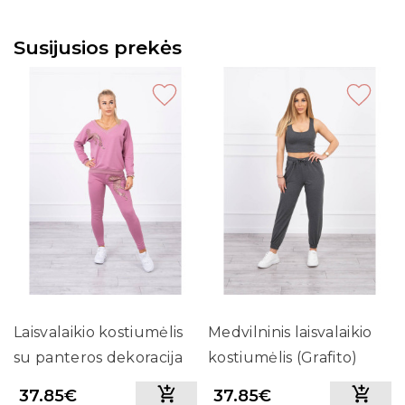
Susijusios prekės
Laisvalaikio kostiumėlis
Medvilninis laisvalaikio
su panteros dekoracija
kostiumėlis (Grafito)
(Tamsiai rožinė)
37.85€
37.85€