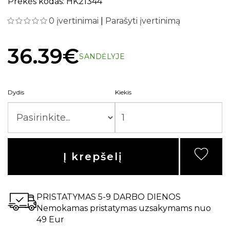
Prekės kodas: HK21344
0 įvertinimai
|
Parašyti įvertinimą
36.39€
SANDĖLYJE
Dydis
Kiekis
Į krepšelį
PRISTATYMAS 5-9 DARBO DIENOS
Nemokamas pristatymas uzsakymams nuo
49 Eur