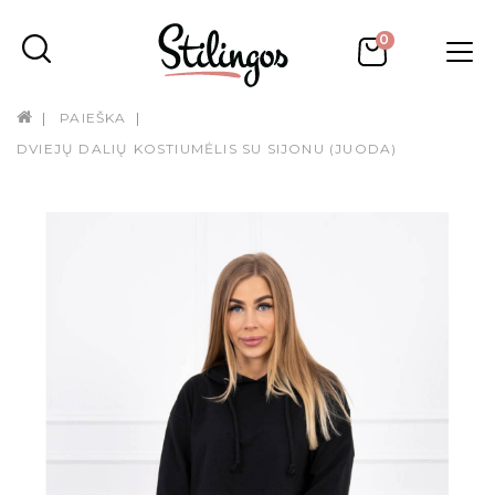
0
PAIEŠKA
DVIEJŲ DALIŲ KOSTIUMĖLIS SU SIJONU (JUODA)