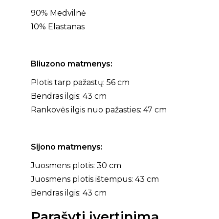
90% Medvilnė
10% Elastanas
Bliuzono matmenys:
Plotis tarp pažastų: 56 cm
Bendras ilgis: 43 cm
Rankovės ilgis nuo pažasties: 47 cm
Sijono matmenys:
Juosmens plotis: 30 cm
Juosmens plotis ištempus: 43 cm
Bendras ilgis: 43 cm
Parašyti įvertinimą