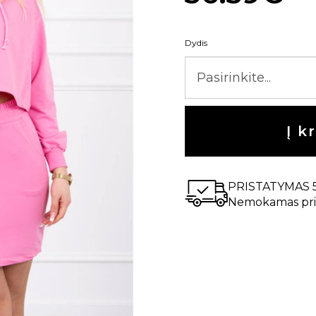
Dydis
Į k
PRISTATYMAS 
Nemokamas pri