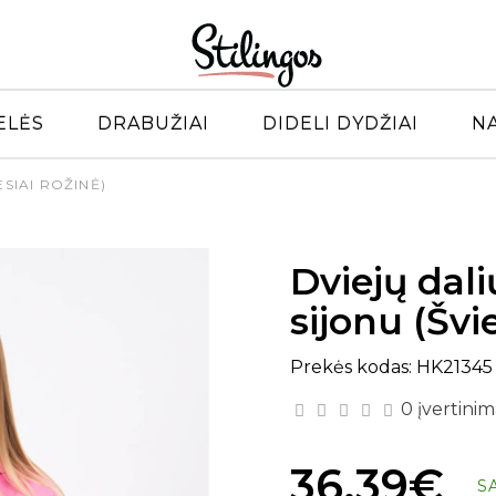
ELĖS
DRABUŽIAI
DIDELI DYDŽIAI
N
ESIAI ROŽINĖ)
Dviejų dali
sijonu (Švi
Prekės kodas: HK21345
0 įvertinim
36.39€
S