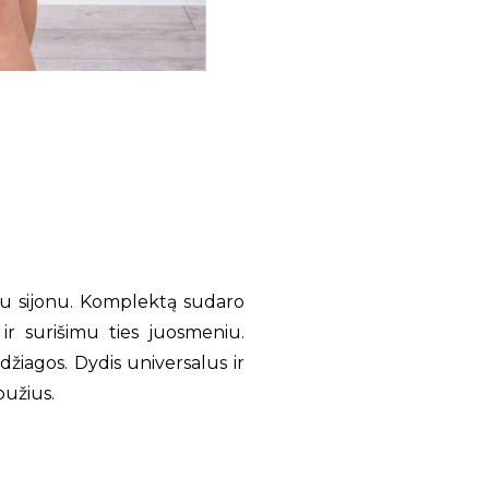
su sijonu. Komplektą sudaro
ir surišimu ties juosmeniu.
iagos. Dydis universalus ir
bužius.