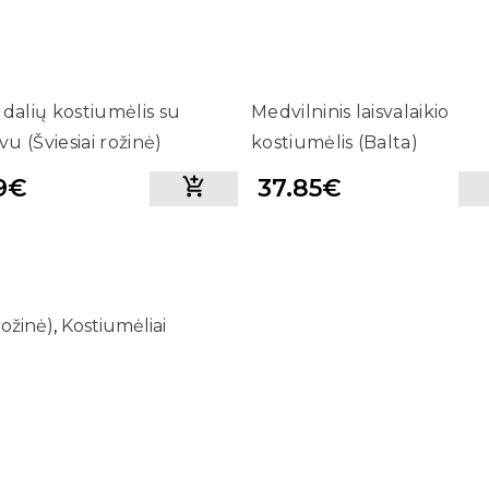
 dalių kostiumėlis su
Medvilninis laisvalaikio
u (Šviesiai rožinė)
kostiumėlis (Balta)
19€
37.85€
rožinė)
,
Kostiumėliai