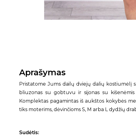
Aprašymas
Pristatome Jums dailų dviejų dalių kostiumėlį 
bliuzonas su gobtuvu ir sijonas su kišenėmis 
Komplektas pagamintas iš aukštos kokybės medž
tiks moterims, dėvinčioms S, M arba L dydžių dra
Sudėtis: