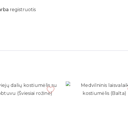
arba
registruotis