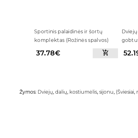
Sportinis palaidinės ir šortų
Dviejų
komplektas (Rožinės spalvos)
gobtuv
37.78€
52.
Žymos:
Dviejų
,
dalių
,
kostiumėlis
,
sijonu
,
(Šviesiai
,