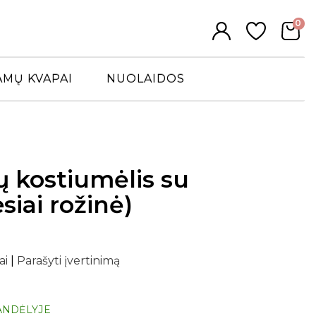
0
AMŲ KVAPAI
NUOLAIDOS
ų kostiumėlis su
esiai rožinė)
ai
|
Parašyti įvertinimą
ANDĖLYJE