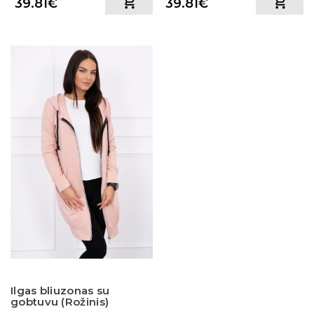
39.81€
39.81€
Ilgas bliuzonas su
gobtuvu (Rožinis)