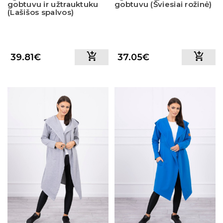
gobtuvu ir užtrauktuku
gobtuvu (Šviesiai rožinė)
(Lašišos spalvos)
39.81€
37.05€