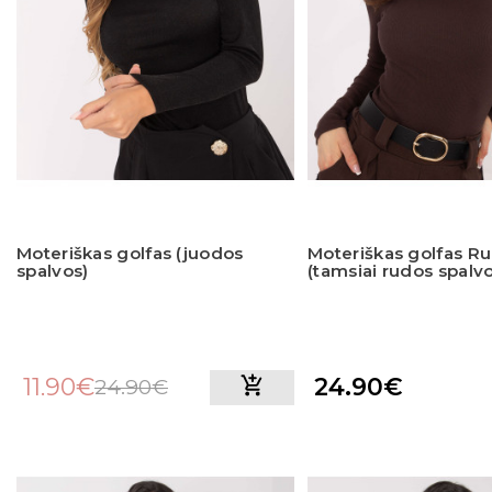
Moteriškas golfas (juodos
Moteriškas golfas Ru
spalvos)
(tamsiai rudos spalv
11.90€
24.90€
24.90€