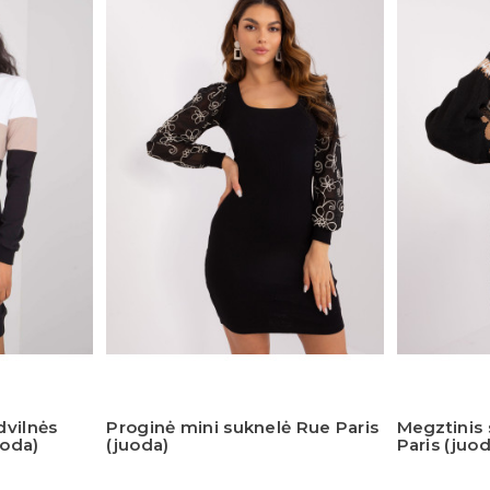
dvilnės
Proginė mini suknelė Rue Paris
Megztinis
uoda)
(juoda)
Paris (juo