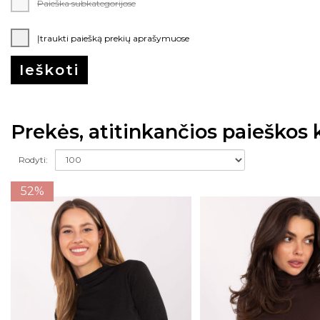
Paieška subkategorijose
Įtraukti paiešką prekių aprašymuose
Prekės, atitinkančios paieškos k
Rodyti:
52%