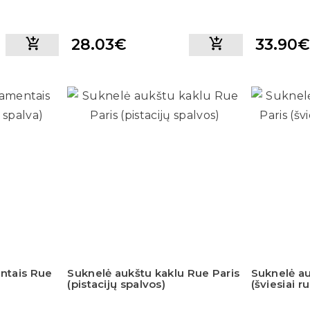
28.03€
33.90€
ntais Rue
Suknelė aukštu kaklu Rue Paris
Suknelė au
(pistacijų spalvos)
(šviesiai r