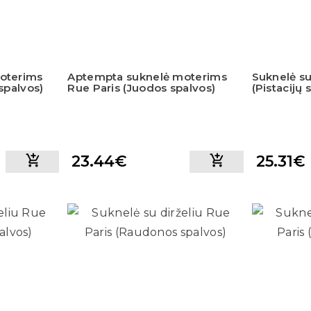
oterims
Aptempta suknelė moterims
Suknelė su
spalvos)
Rue Paris (Juodos spalvos)
(Pistacijų 
23.44€
25.31€