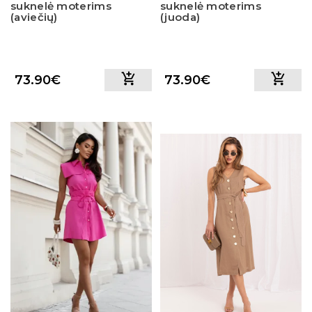
suknelė moterims
suknelė moterims
(aviečių)
(juoda)
73.90€
73.90€