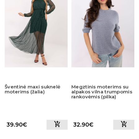
Šventinė maxi suknelė
Megztinis moterims su
moterims (žalia)
alpakos vilna trumpomis
rankovėmis (pilka)
39.90€
32.90€