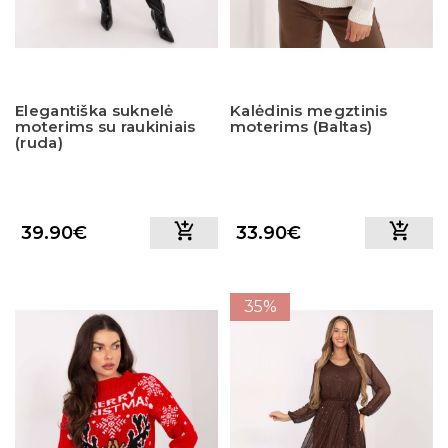
Elegantiška suknelė
Kalėdinis megztinis
moterims su raukiniais
moterims (Baltas)
(ruda)
39.90€
33.90€
35%