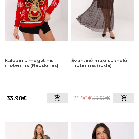
Kalėdinis megztinis
Šventinė maxi suknelė
moterims (Raudonas)
moterims (ruda)
33.90€
25.90€
39.90€