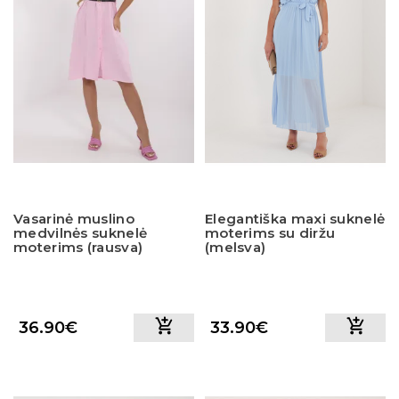
Vasarinė muslino
Elegantiška maxi suknelė
medvilnės suknelė
moterims su diržu
moterims (rausva)
(melsva)
36.90€
33.90€