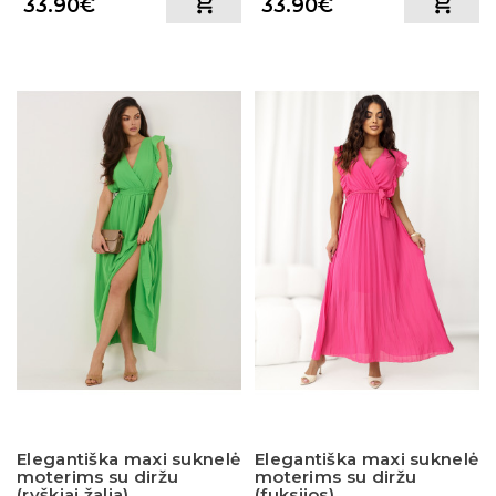
33.90€
33.90€
Elegantiška maxi suknelė
Elegantiška maxi suknelė
moterims su diržu
moterims su diržu
(ryškiai žalia)
(fuksijos)