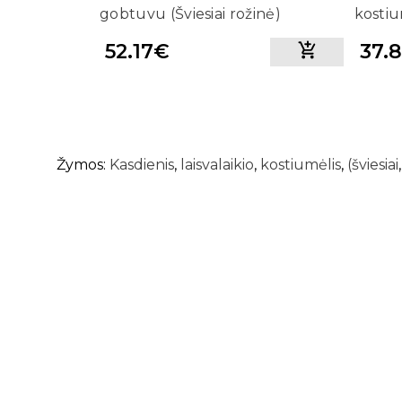
gobtuvu (Šviesiai rožinė)
kostiu
52.17€
37.
Žymos:
Kasdienis
,
laisvalaikio
,
kostiumėlis
,
(šviesiai