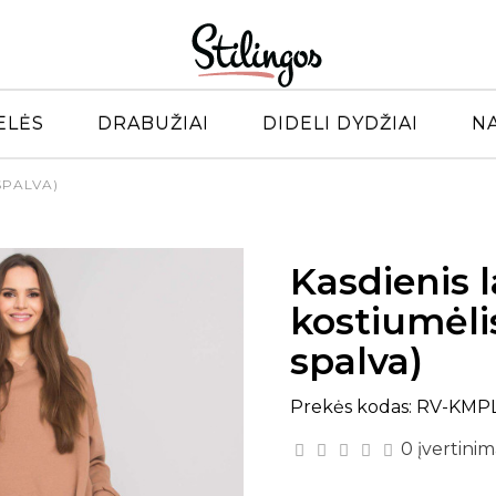
ELĖS
DRABUŽIAI
DIDELI DYDŽIAI
N
SPALVA)
Kasdienis l
kostiumėlis
spalva)
Prekės kodas: RV-KMP
0 įvertinim