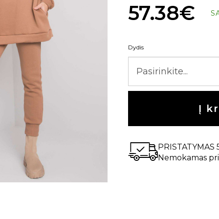
57.38€
S
Dydis
Į k
PRISTATYMAS 
Nemokamas pri