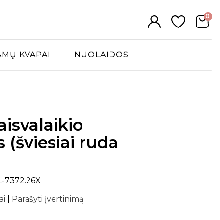
0
AMŲ KVAPAI
NUOLAIDOS
aisvalaikio
 (šviesiai ruda
L-7372.26X
ai
|
Parašyti įvertinimą