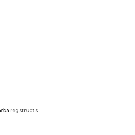
arba
registruotis