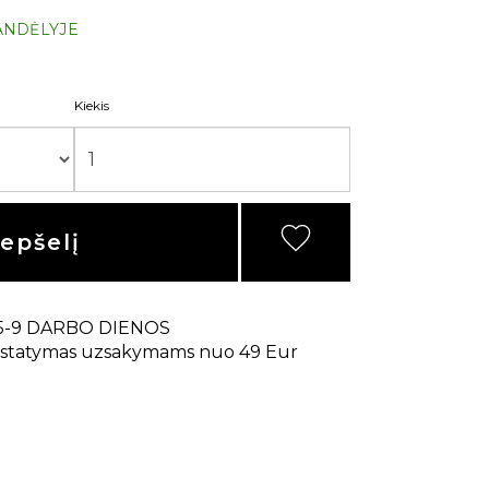
ANDĖLYJE
Kiekis
repšelį
5-9 DARBO DIENOS
statymas uzsakymams nuo 49 Eur