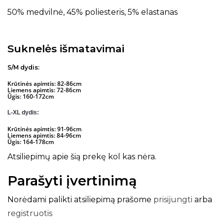
50% medvilnė, 45% poliesteris, 5% elastanas
Suknelės išmatavimai
S/M dydis:
Krūtinės apimtis: 82-86cm
Liemens apimtis: 72-86cm
Ūgis: 160-172cm
L-XL dydis:
Krūtinės apimtis: 91-96cm
Liemens apimtis: 84-96cm
Ūgis: 164-178cm
Atsiliepimų apie šią prekę kol kas nėra.
Parašyti įvertinimą
Norėdami palikti atsiliepimą prašome
prisijungti
arba
registruotis