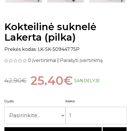
Kokteilinė suknelė
Lakerta (pilka)
Prekės kodas: LK-SK-509447.75P
0 įvertinimai
|
Parašyti įvertinimą
25.40€
42.90€
SANDĖLYJE
Dydis
Kiekis