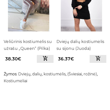
Veliūrinis kostiumėlis su
Dviejų dalių kostiumėlis
užrašu „Queen“ (Pilka)
su sijonu (Juoda)
38.30€
36.37€
Žymos:
Dviejų
,
dalių
,
kostiumėlis
,
(Šviesiai
,
rožinė)
,
Kostiumėliai