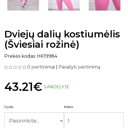
Dviejų dalių kostiumėlis
(Šviesiai rožinė)
Prekės kodas: HK19984
0 įvertinimai
|
Parašyti įvertinimą
43.21€
SANDĖLYJE
Dydis
Kiekis