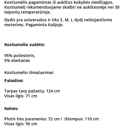
Kostiumėlis pagamintas iš aukštos kokybės medžiagos.
Kostiumėlį rekomenduojame skalbti ne aukštesnėje nei 30
laipsnių temperatūroje.
Dydis yra universalus ir tiks S, M, L dydį nešiojančioms
moterims. Pagaminta Italijoje.
Kostiumėlio sudėtis:
95% poliesteris,
5% elastanas
Kostiumėlio išmatavimai:
Palaidinė:
Tarpas tarp pažastų: 124 cm
Visas ilgis: 71 cm
Kelnės:
Plotis ties juosmeniu: 72 cm / ištempus: 110 cm
Visas ilgis: 95 cm