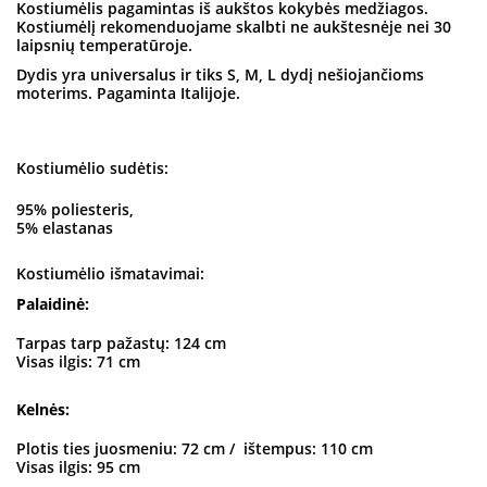
Kostiumėlis pagamintas iš aukštos kokybės medžiagos.
Kostiumėlį rekomenduojame skalbti ne aukštesnėje nei 30
laipsnių temperatūroje.
Dydis yra universalus ir tiks S, M, L dydį nešiojančioms
moterims. Pagaminta Italijoje.
Kostiumėlio sudėtis:
95% poliesteris,
5% elastanas
Kostiumėlio išmatavimai:
Palaidinė:
Tarpas tarp pažastų: 124 cm
Visas ilgis: 71 cm
Kelnės:
Plotis ties juosmeniu: 72 cm / ištempus: 110 cm
Visas ilgis: 95 cm