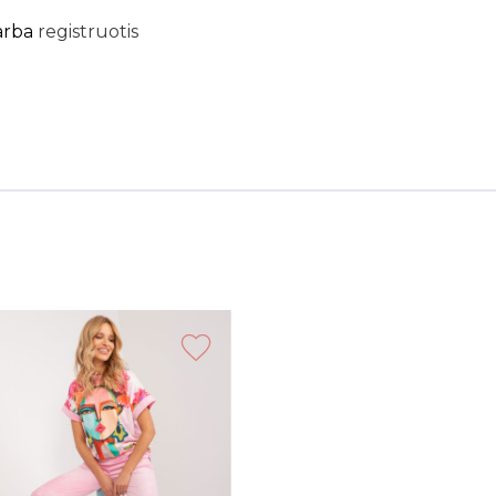
arba
registruotis