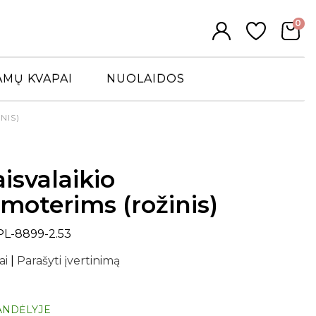
0
AMŲ KVAPAI
NUOLAIDOS
NIS)
aisvalaikio
moterims (rožinis)
PL-8899-2.53
ai
|
Parašyti įvertinimą
ANDĖLYJE