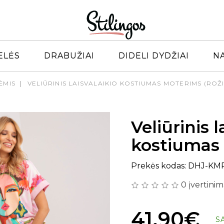
ELĖS
DRABUŽIAI
DIDELI DYDŽIAI
N
ĖMIS
VELIŪRINIS LAISVALAIKIO KOSTIUMAS MOTERIMS (ROŽI
Veliūrinis l
kostiumas 
Prekės kodas: DHJ-KM
0 įvertinim
41.90€
S