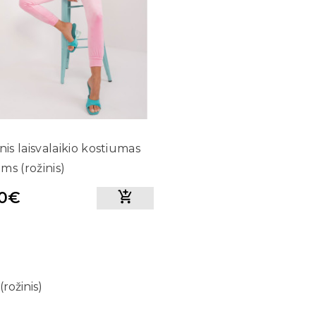
inis laisvalaikio kostiumas
ms (rožinis)
90€
(rožinis)