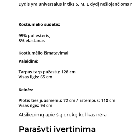
Dydis yra universalus ir tiks S, M, L dydį nešiojančioms 
Kostiumėlio sudėtis:
95% poliesteris,
5% elastanas
Kostiumėlio išmatavimai:
Palaidinė:
Tarpas tarp pažastų: 128 cm
Visas ilgis: 65 cm
Kelnės:
Plotis ties juosmeniu: 72 cm / ištempus: 110 cm
Visas ilgis: 94 cm
Atsiliepimų apie šią prekę kol kas nėra.
Parašyti įvertinimą