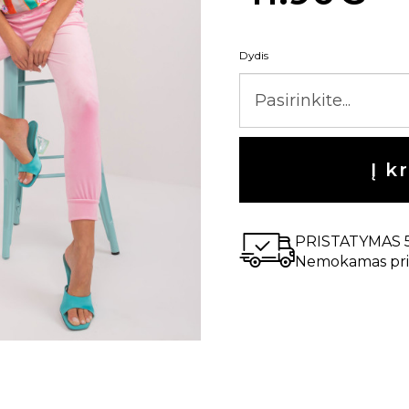
Dydis
Į k
PRISTATYMAS 
Nemokamas pri