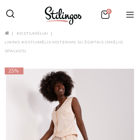
0
KOSTIUMĖLIAI
LININIS KOSTIUMĖLIS MOTERIMS SU ŠORTAIS (SMĖLIO
SPALVOS)
25%