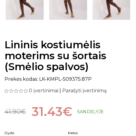
Lininis kostiumėlis
moterims su šortais
(Smėlio spalvos)
Prekės kodas: LK-KMPL-509375.87P
0 įvertinimai
|
Parašyti įvertinimą
31.43€
41.90€
SANDĖLYJE
Dydis
Kiekis