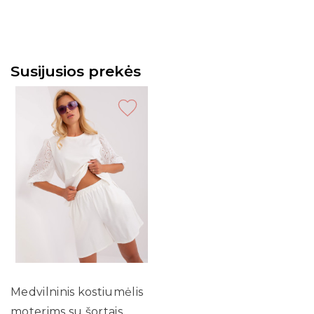
Susijusios prekės
Medvilninis kostiumėlis
moterims su šortais