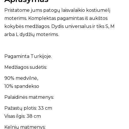
Pristatome jums patogų laisvalaikio kostiumėlį
moterims. Komplektas pagamintas iš aukštos
kokybės medžiagos. Dydis universalus ir tiks S, M
arba L dydžių moterims.
Pagaminta Turkijoje.
Medžiagos sudėtis:
90% medvilnė,
10% spandekso
Palaidinės matmenys:
Pažastų plotis: 33 cm
Visas ilgis: 38 cm
Kelnių matmenys: