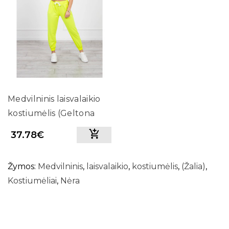
Medvilninis laisvalaikio
kostiumėlis (Geltona
neoninė)
37.78€
Žymos:
Medvilninis
,
laisvalaikio
,
kostiumėlis
,
(Žalia)
,
Kostiumėliai
,
Nėra