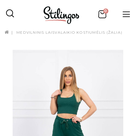
0
MEDVILNINIS LAISVALAIKIO KOSTIUMĖLIS (ŽALIA)