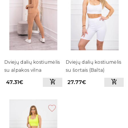
Dviejų dalių kostiumėlis
Dviejų dalių kostiumėlis
su alpakos vilna
su šortais (Balta)
(Kupranugario ruda)
47.31€
27.77€