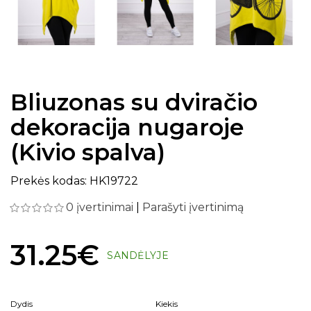
Bliuzonas su dviračio
dekoracija nugaroje
(Kivio spalva)
Prekės kodas: HK19722
0 įvertinimai
|
Parašyti įvertinimą
31.25€
SANDĖLYJE
Dydis
Kiekis