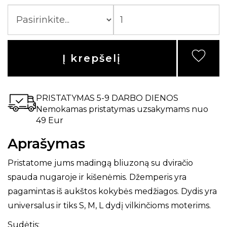
Į krepšelį
PRISTATYMAS 5-9 DARBO DIENOS
Nemokamas pristatymas uzsakymams nuo
49 Eur
Aprašymas
Pristatome jums madingą bliuzoną su dviračio
spauda nugaroje ir kišenėmis. Džemperis yra
pagamintas iš aukštos kokybės medžiagos. Dydis yra
universalus ir tiks S, M, L dydį vilkinčioms moterims.
Sudėtis: