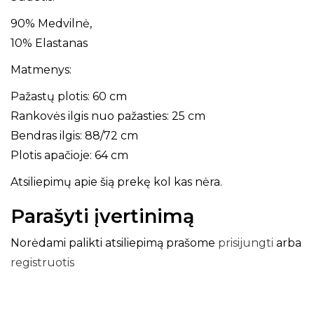
90% Medvilnė,
10% Elastanas
Matmenys:
Pažastų plotis: 60 cm
Rankovės ilgis nuo pažasties: 25 cm
Bendras ilgis: 88/72 cm
Plotis apačioje: 64 cm
Atsiliepimų apie šią prekę kol kas nėra.
Parašyti įvertinimą
Norėdami palikti atsiliepimą prašome
prisijungti
arba
registruotis