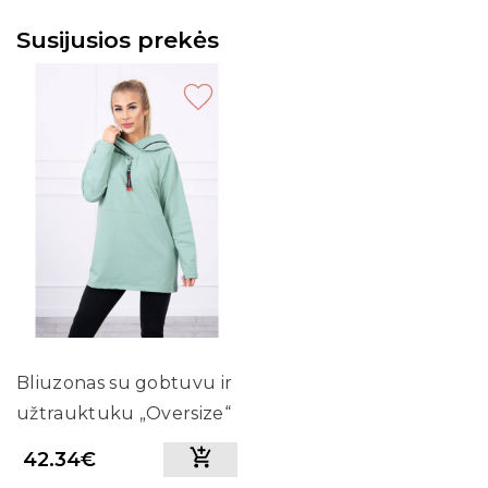
Susijusios prekės
Bliuzonas su gobtuvu ir
užtrauktuku „Oversize“
(Tamsi mėtos)
42.34€