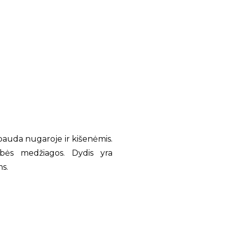
pauda nugaroje ir kišenėmis.
bės medžiagos. Dydis yra
ms.