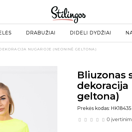
ELĖS
DRABUŽIAI
DIDELI DYDŽIAI
N
 DEKORACIJA NUGAROJE (NEONINĖ GELTONA)
Bliuzonas 
dekoracija
geltona)
Prekės kodas: HK18435
0 įvertinim