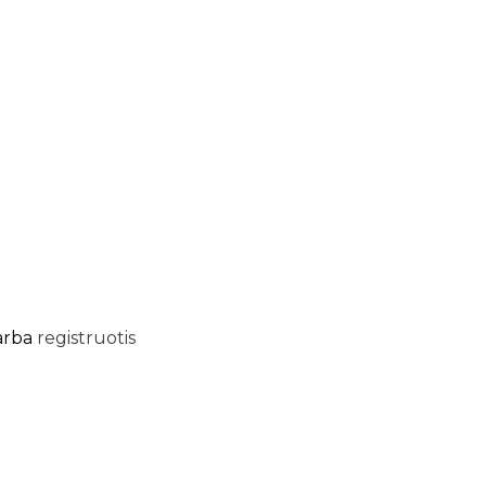
arba
registruotis