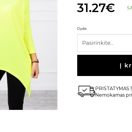
31.27€
S
Dydis
Į k
PRISTATYMAS 
Nemokamas pri