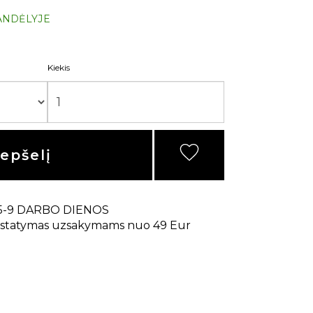
ANDĖLYJE
Kiekis
repšelį
5-9 DARBO DIENOS
statymas uzsakymams nuo 49 Eur