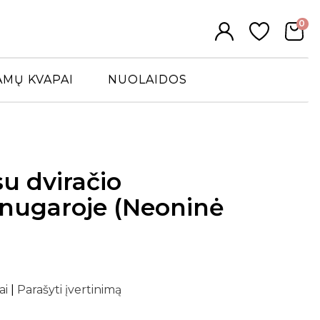
0
AMŲ KVAPAI
NUOLAIDOS
su dviračio
 nugaroje (Neoninė
ai
|
Parašyti įvertinimą