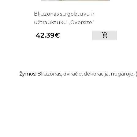
Bliuzonas su gobtuvu ir
užtrauktuku „Oversize“
(Mėlyna)
42.39€
Žymos:
Bliuzonas
,
dviračio
,
dekoracija
,
nugaroje
,