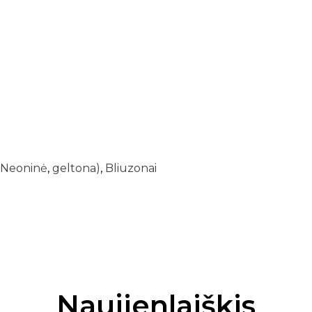
(Neoninė
,
geltona)
,
Bliuzonai
Naujienlaiškis