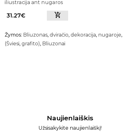
iliustracija ant nugaros
(Raudona)
31.27€
Žymos:
Bliuzonas
,
dviračio
,
dekoracija
,
nugaroje
,
(Šviesi
,
grafito)
,
Bliuzonai
Naujienlaiškis
Užsisakykite naujienlaiškį!