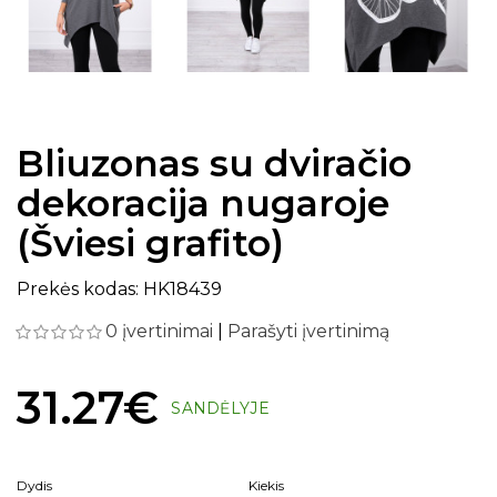
Bliuzonas su dviračio
dekoracija nugaroje
(Šviesi grafito)
Prekės kodas: HK18439
0 įvertinimai
|
Parašyti įvertinimą
31.27€
SANDĖLYJE
Dydis
Kiekis