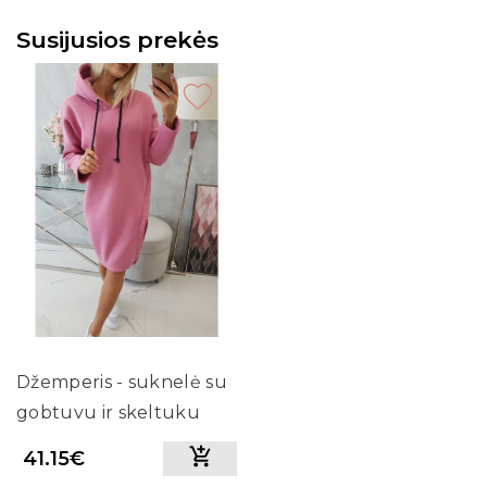
Susijusios prekės
Džemperis - suknelė su
gobtuvu ir skeltuku
(Rožinė)
41.15€