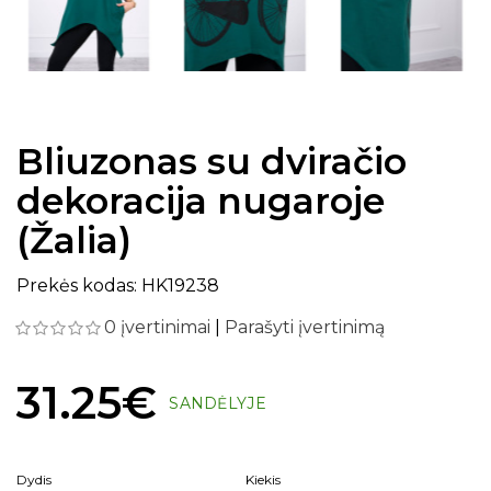
Bliuzonas su dviračio
dekoracija nugaroje
(Žalia)
Prekės kodas: HK19238
0 įvertinimai
|
Parašyti įvertinimą
31.25€
SANDĖLYJE
Dydis
Kiekis