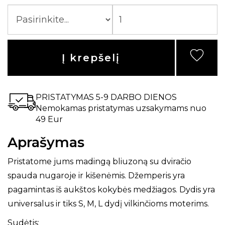
Į krepšelį
PRISTATYMAS 5-9 DARBO DIENOS
Nemokamas pristatymas uzsakymams nuo
49 Eur
Aprašymas
Pristatome jums madingą bliuzoną su dviračio
spauda nugaroje ir kišenėmis. Džemperis yra
pagamintas iš aukštos kokybės medžiagos. Dydis yra
universalus ir tiks S, M, L dydį vilkinčioms moterims.
Sudėtis: