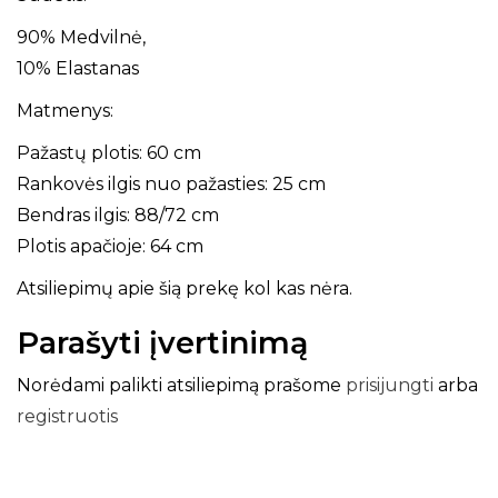
90% Medvilnė,
10% Elastanas
Matmenys:
Pažastų plotis: 60 cm
Rankovės ilgis nuo pažasties: 25 cm
Bendras ilgis: 88/72 cm
Plotis apačioje: 64 cm
Atsiliepimų apie šią prekę kol kas nėra.
Parašyti įvertinimą
Norėdami palikti atsiliepimą prašome
prisijungti
arba
registruotis