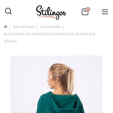
0
MEGZTINIAI
BLIUZONAI
BLIUZONAS SU DVIRAČIO DEKORACIJA NUGAROJE
(ŽALIA)