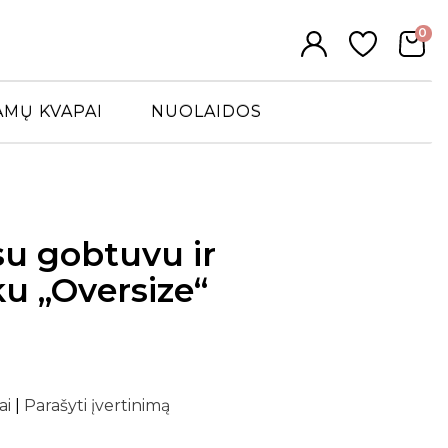
0
AMŲ KVAPAI
NUOLAIDOS
su gobtuvu ir
u „Oversize“
ai
|
Parašyti įvertinimą