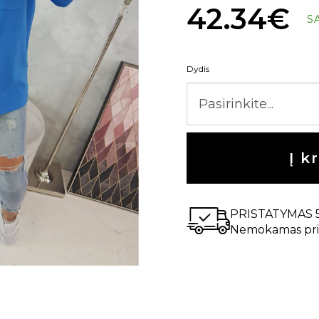
42.34€
S
Dydis
Į k
PRISTATYMAS 
Nemokamas pri