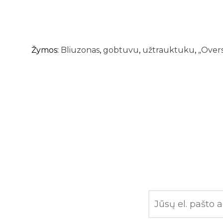
Žymos:
Bliuzonas
,
gobtuvu
,
užtrauktuku
,
„Overs