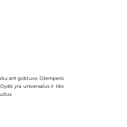
uku ant gobtuvo. Džemperis
ydis yra universalus ir tiks
užius.