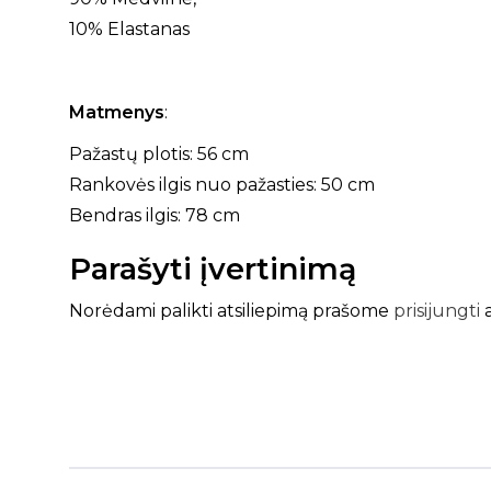
10% Elastanas
Matmenys
:
Pažastų plotis: 56 cm
Rankovės ilgis nuo pažasties: 50 cm
Bendras ilgis: 78 cm
Parašyti įvertinimą
Norėdami palikti atsiliepimą prašome
prisijungti