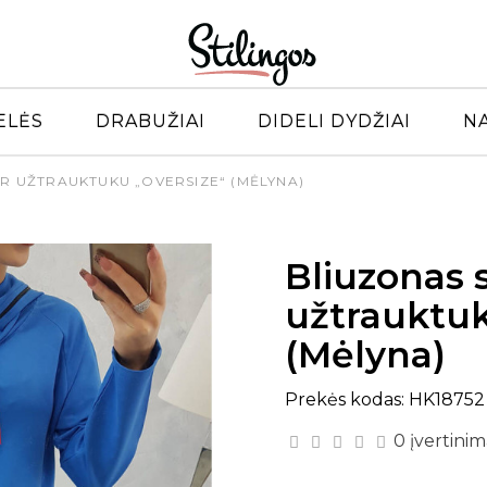
ELĖS
DRABUŽIAI
DIDELI DYDŽIAI
N
R UŽTRAUKTUKU „OVERSIZE“ (MĖLYNA)
Bliuzonas 
užtrauktuk
(Mėlyna)
Prekės kodas: HK18752
0 įvertinim