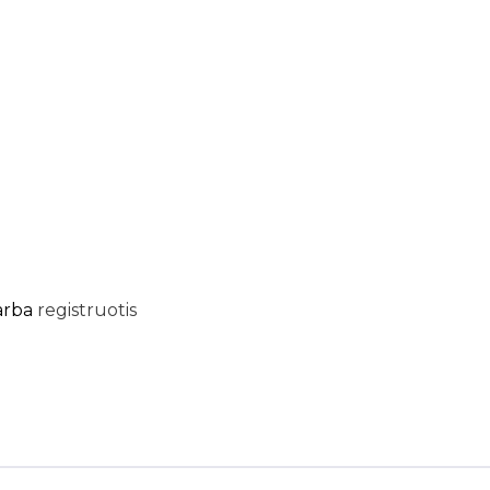
arba
registruotis