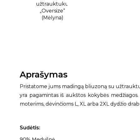
Aprašymas
Pristatome jums madingą bliuzoną su užtraukt
yra pagamintas iš aukštos kokybės medžiagos. D
moterims, dėvinčioms L, XL arba 2XL dydžio drab
Sudėtis:
90% Medvilnė,