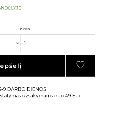
ANDĖLYJE
Kiekis
repšelį
5-9 DARBO DIENOS
statymas uzsakymams nuo 49 Eur