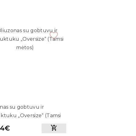
nas su gobtuvu ir
ktuku „Oversize“ (Tamsi
)
34€