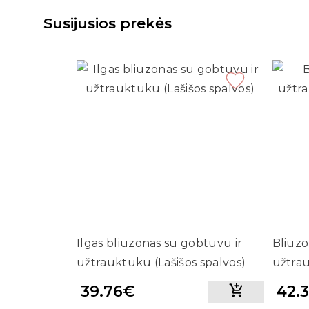
Susijusios prekės
Ilgas bliuzonas su gobtuvu ir
Bliuzo
užtrauktuku (Lašišos spalvos)
užtrau
mėtos
39.76€
42.