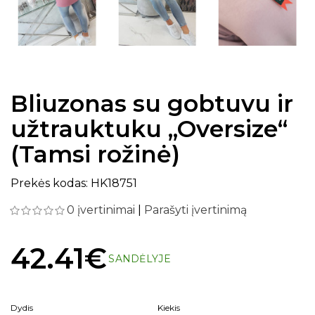
Bliuzonas su gobtuvu ir
užtrauktuku „Oversize“
(Tamsi rožinė)
Prekės kodas: HK18751
0 įvertinimai
|
Parašyti įvertinimą
42.41€
SANDĖLYJE
Dydis
Kiekis