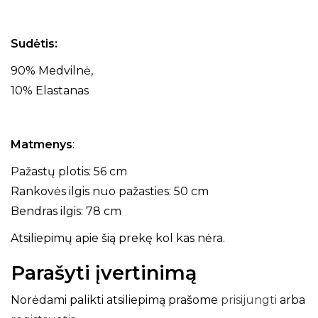
Sudėtis:
90% Medvilnė,
10% Elastanas
Matmenys
:
Pažastų plotis: 56 cm
Rankovės ilgis nuo pažasties: 50 cm
Bendras ilgis: 78 cm
Atsiliepimų apie šią prekę kol kas nėra.
Parašyti įvertinimą
Norėdami palikti atsiliepimą prašome
prisijungti
arba