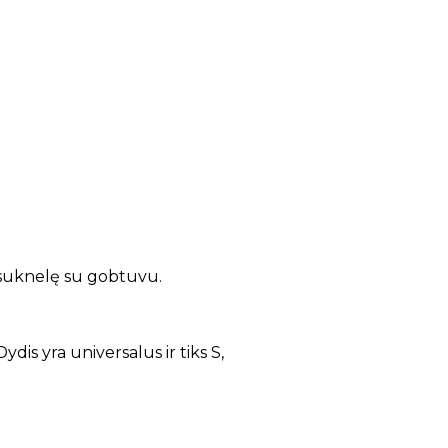
suknelę su gobtuvu.
is yra universalus ir tiks S,