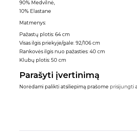
90% Medvilnė,
10% Elastane
Matmenys:
Pažastų plotis: 64 cm
Visas ilgis priekyje/gale: 92/106 cm
Rankovės ilgis nuo pažasties: 40 cm
Klubų plotis: 50 cm
Parašyti įvertinimą
Norėdami palikti atsiliepimą prašome
prisijungti