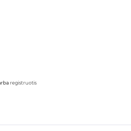
arba
registruotis