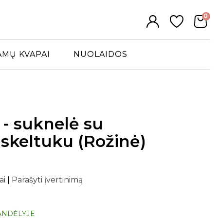
0
AMŲ KVAPAI
NUOLAIDOS
- suknelė su
 skeltuku (Rožinė)
ai
|
Parašyti įvertinimą
ANDĖLYJE