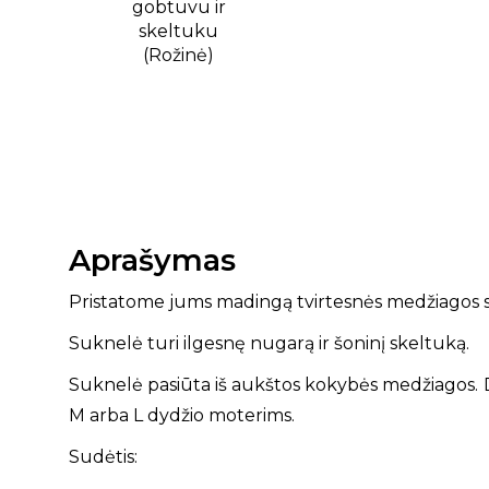
Aprašymas
Pristatome jums madingą tvirtesnės medžiagos 
Suknelė turi ilgesnę nugarą ir šoninį skeltuką.
Suknelė pasiūta iš aukštos kokybės medžiagos. Dyd
M arba L dydžio moterims.
Sudėtis: