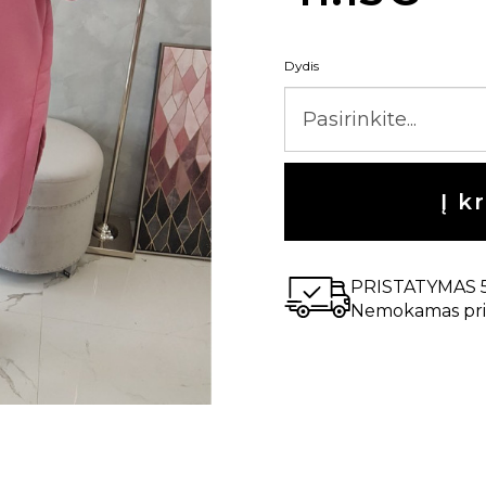
Dydis
Į k
PRISTATYMAS 
Nemokamas pri