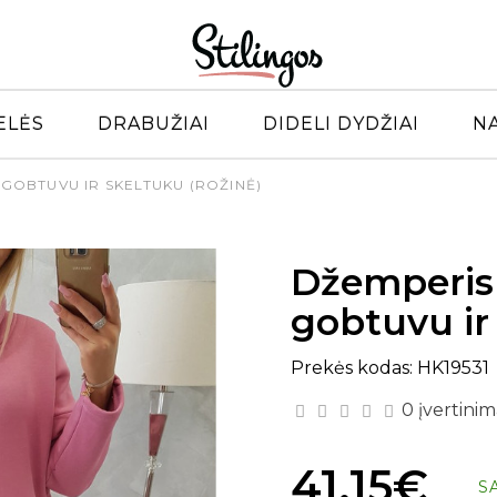
ELĖS
DRABUŽIAI
DIDELI DYDŽIAI
N
 GOBTUVU IR SKELTUKU (ROŽINĖ)
Džemperis 
gobtuvu ir
Prekės kodas: HK19531
0 įvertinim
41.15€
S