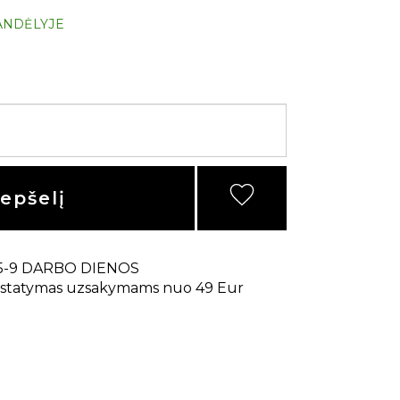
ANDĖLYJE
repšelį
5-9 DARBO DIENOS
statymas uzsakymams nuo 49 Eur