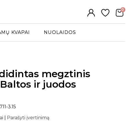
0
AMŲ KVAPAI
NUOLAIDOS
didintas megztinis
Baltos ir juodos
11-3.15
ai
|
Parašyti įvertinimą