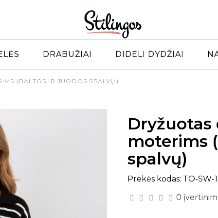
ELĖS
DRABUŽIAI
DIDELI DYDŽIAI
N
IMS (BALTOS IR JUODOS SPALVŲ)
Dryžuotas 
moterims (
spalvų)
Prekės kodas: TO-SW-17
0 įvertinim