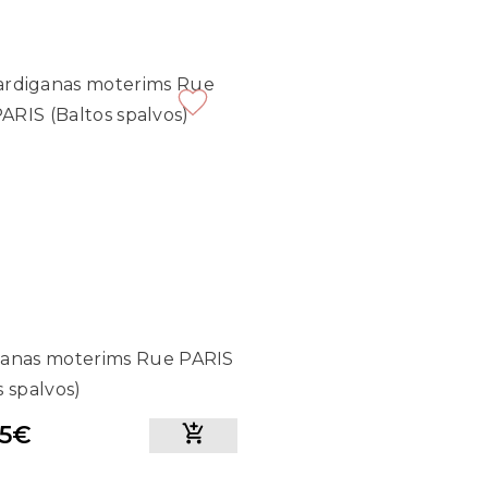
ganas moterims Rue PARIS
s spalvos)
25€