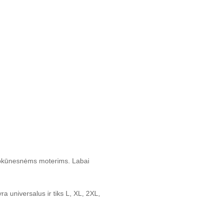
į apkūnesnėms moterims. Labai
 universalus ir tiks L, XL, 2XL,