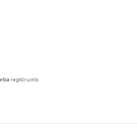
arba
registruotis