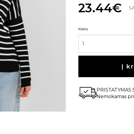
23.44€
S
Kiekis
Į k
PRISTATYMAS 
Nemokamas pri