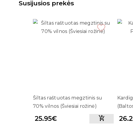
Susijusios prekės
Šiltas raštuotas megztinis su
Kardi
70% vilnos (Šviesiai rožinė)
(Balto
25.95€
26.