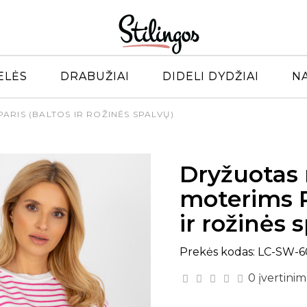
ELĖS
DRABUŽIAI
DIDELI DYDŽIAI
N
ARIS (BALTOS IR ROŽINĖS SPALVŲ)
Dryžuotas 
moterims R
ir rožinės 
Prekės kodas: LC-SW-6
0 įvertinim