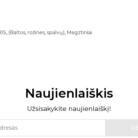
RIS
,
(Baltos
,
rožinės
,
spalvų)
,
Megztiniai
Naujienlaiškis
Užsisakykite naujienlaiškį!