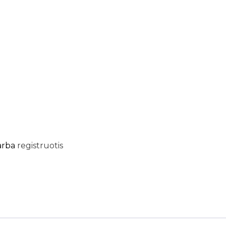
arba
registruotis