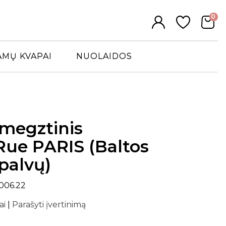
0
AMŲ KVAPAI
NUOLAIDOS
megztinis
ue PARIS (Baltos
spalvų)
006.22
ai
|
Parašyti įvertinimą