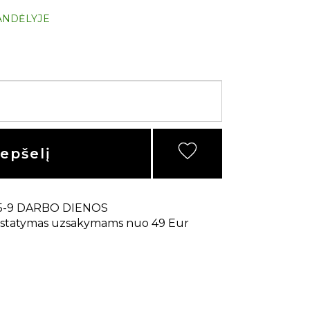
ANDĖLYJE
repšelį
5-9 DARBO DIENOS
statymas uzsakymams nuo 49 Eur