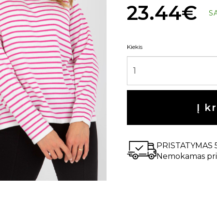
23.44€
S
Kiekis
Į k
PRISTATYMAS 
Nemokamas pri