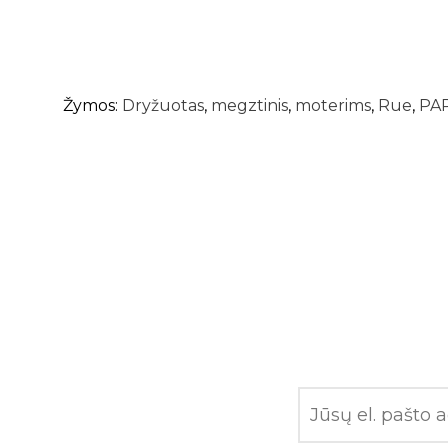
Žymos:
Dryžuotas
,
megztinis
,
moterims
,
Rue
,
PA