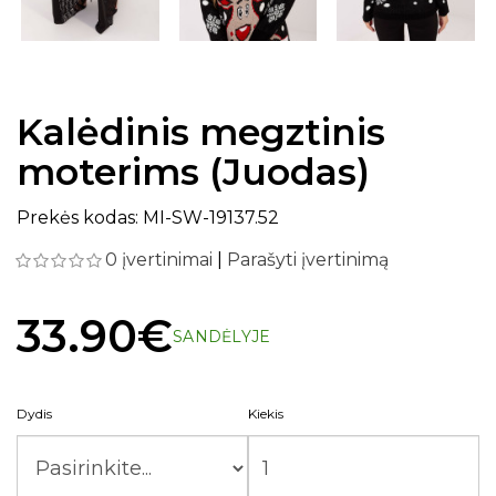
Kalėdinis megztinis
moterims (Juodas)
Prekės kodas: MI-SW-19137.52
0 įvertinimai
|
Parašyti įvertinimą
33.90€
SANDĖLYJE
Dydis
Kiekis