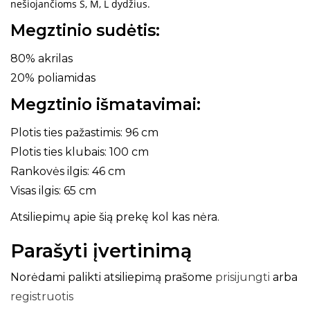
nešiojančioms S, M, L dydžius.
Megztinio sudėtis:
80% akrilas
20% poliamidas
Megztinio išmatavimai:
Plotis ties pažastimis: 96 cm
Plotis ties klubais: 100 cm
Rankovės ilgis: 46 cm
Visas ilgis: 65 cm
Atsiliepimų apie šią prekę kol kas nėra.
Parašyti įvertinimą
Norėdami palikti atsiliepimą prašome
prisijungti
arba
registruotis