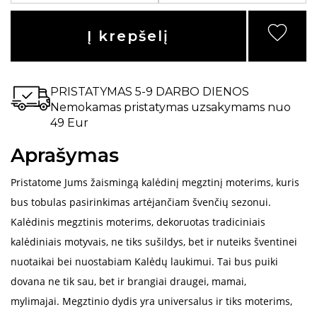
Į krepšelį
PRISTATYMAS 5-9 DARBO DIENOS
Nemokamas pristatymas uzsakymams nuo
49 Eur
Aprašymas
Pristatome Jums žaismingą kalėdinį megztinį moterims, kuris
bus tobulas pasirinkimas artėjančiam švenčių sezonui.
Kalėdinis megztinis moterims, dekoruotas tradiciniais
kalėdiniais motyvais, ne tiks sušildys, bet ir nuteiks šventinei
nuotaikai bei nuostabiam Kalėdų laukimui. Tai bus puiki
dovana ne tik sau, bet ir brangiai draugei, mamai,
mylimajai.
Megztinio dydis yra universalus ir tiks moterims,