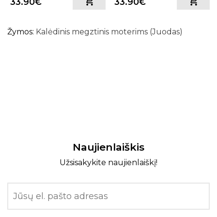
33.90€
33.90€
Žymos:
Kalėdinis megztinis moterims (Juodas)
Naujienlaiškis
Užsisakykite naujienlaiškį!