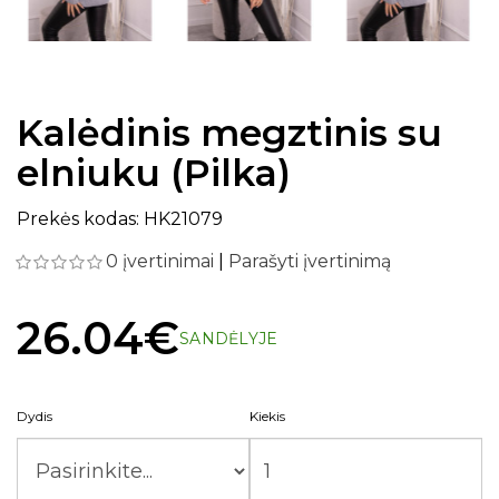
Kalėdinis megztinis su
elniuku (Pilka)
Prekės kodas: HK21079
0 įvertinimai
|
Parašyti įvertinimą
26.04€
SANDĖLYJE
Dydis
Kiekis