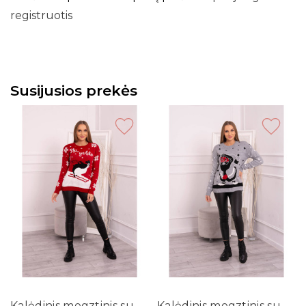
registruotis
Susijusios prekės
Kalėdinis megztinis su
Kalėdinis megztinis su