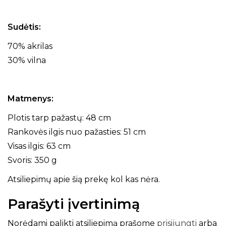
Sudėtis:
70% akrilas
30% vilna
Matmenys:
Plotis tarp pažastų: 48 cm
Rankovės ilgis nuo pažasties: 51 cm
Visas ilgis: 63 cm
Svoris: 350 g
Atsiliepimų apie šią prekę kol kas nėra.
Parašyti įvertinimą
Norėdami palikti atsiliepimą prašome
prisijungti
arba