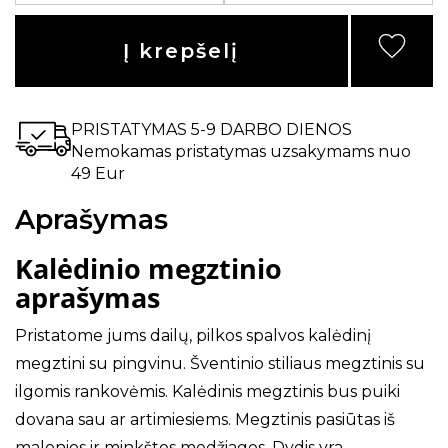
Į krepšelį
PRISTATYMAS 5-9 DARBO DIENOS
Nemokamas pristatymas uzsakymams nuo
49 Eur
Aprašymas
Kalėdinio megztinio
aprašymas
Pristatome jums dailų, pilkos spalvos kalėdinį
megztini su pingvinu. Šventinio stiliaus megztinis su
ilgomis rankovėmis. Kalėdinis megztinis bus puiki
dovana sau ar artimiesiems. Megztinis pasiūtas iš
malonios ir minkštos medžiagos. Dydis yra