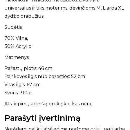
universalus ir tiks moterims, dėvinčioms M, L arba XL
dydžio drabužius.
Sudėtis:
70% Vilna,
30% Acrylic
Matmenys:
Pažastų plotis: 46 cm
Rankovės ilgis nuo pažasties: 52 cm
Visas ilgis: 67 cm
Svoris: 310 g
Atsiliepimų apie šią prekę kol kas nėra.
Parašyti įvertinimą
Norėdami palikti atsiliepimą prašome
prisijungti
arba