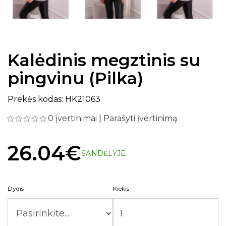
Kalėdinis megztinis su
pingvinu (Pilka)
Prekės kodas: HK21063
0 įvertinimai
|
Parašyti įvertinimą
26.04€
SANDĖLYJE
Dydis
Kiekis