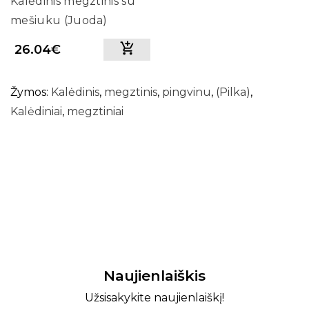
Kalėdinis megztinis su
mešiuku (Juoda)
26.04€
Žymos:
Kalėdinis
,
megztinis
,
pingvinu
,
(Pilka)
,
Kalėdiniai
,
megztiniai
Naujienlaiškis
Užsisakykite naujienlaiškį!