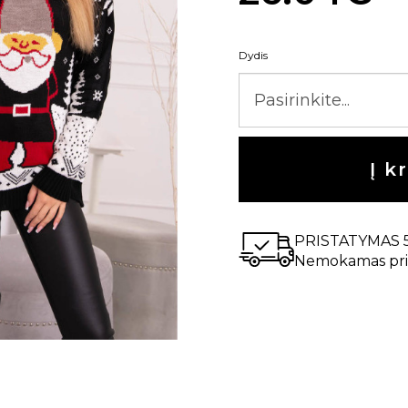
Dydis
Į k
PRISTATYMAS 
Nemokamas pri