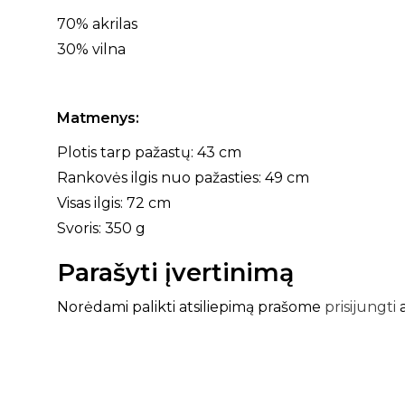
70% akrilas
30% vilna
Matmenys:
Plotis tarp pažastų: 43 cm
Rankovės ilgis nuo pažasties: 49 cm
Visas ilgis: 72 cm
Svoris: 350 g
Parašyti įvertinimą
Norėdami palikti atsiliepimą prašome
prisijungti