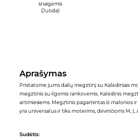
Aprašymas
Pristatome jums dailų megztinį su Kalėdiniais moty
megztinis su ilgomis rankovėmis. Kalėdinis megzt
artimiesiems. Megztinis pagamintas iš malonios i
yra universalus ir tiks moterims, dėvinčioms M, L
Sudėtis: