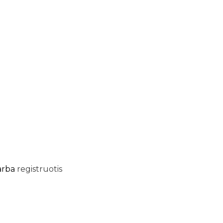
arba
registruotis