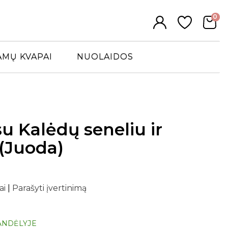
0
AMŲ KVAPAI
NUOLAIDOS
u Kalėdų seneliu ir
(Juoda)
0
ai
|
Parašyti įvertinimą
ANDĖLYJE