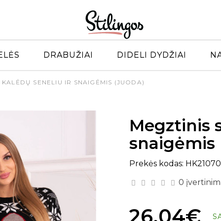
ELĖS
DRABUŽIAI
DIDELI DYDŽIAI
N
 KALĖDŲ SENELIU IR SNAIGĖMIS (JUODA)
Megztinis s
snaigėmis 
Prekės kodas: HK2107
0 įvertinim
26.04€
S