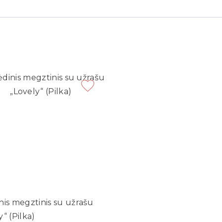
nis megztinis su užrašu
y“ (Pilka)