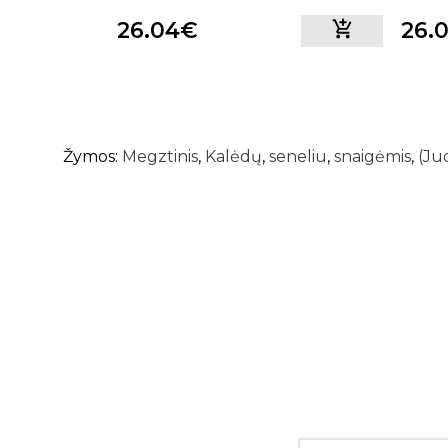
26.04€
26.
Žymos:
Megztinis
,
Kalėdų
,
seneliu
,
snaigėmis
,
(Ju