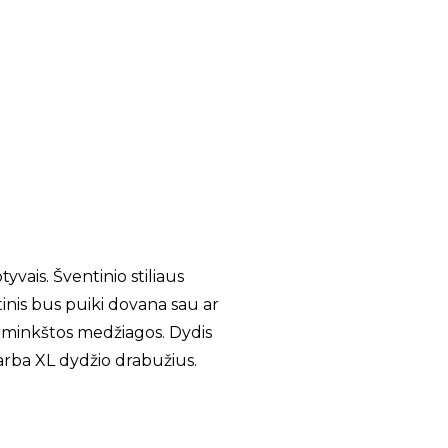
vais. Šventinio stiliaus
inis bus puiki dovana sau ar
r minkštos medžiagos. Dydis
 arba XL dydžio drabužius.