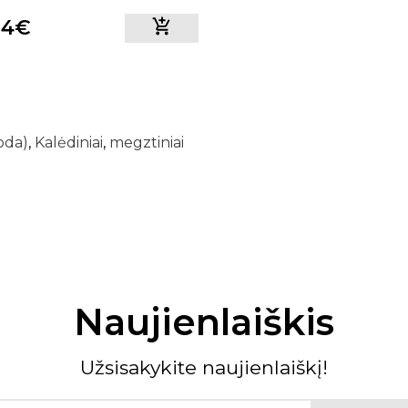
04€
oda)
,
Kalėdiniai
,
megztiniai
Naujienlaiškis
Užsisakykite naujienlaiškį!