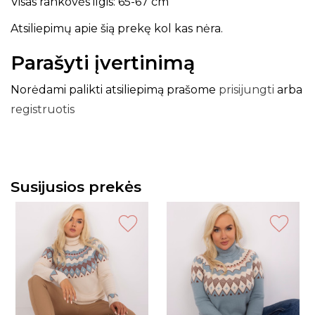
Visas rankovės ilgis: 65-67 cm
Atsiliepimų apie šią prekę kol kas nėra.
Parašyti įvertinimą
Norėdami palikti atsiliepimą prašome
prisijungti
arba
registruotis
Susijusios prekės