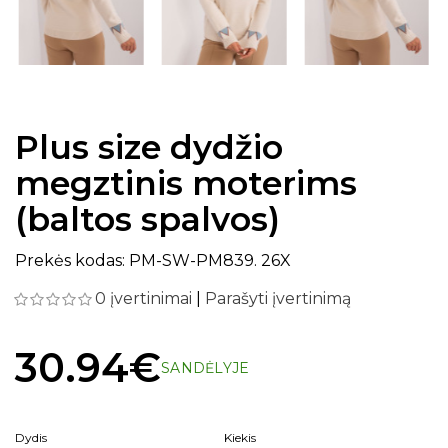
Plus size dydžio
megztinis moterims
(baltos spalvos)
Prekės kodas: PM-SW-PM839. 26X
0 įvertinimai
|
Parašyti įvertinimą
30.94€
SANDĖLYJE
Dydis
Kiekis