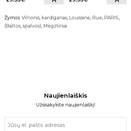
spalvų)
spalvų)
Žymos:
Vilnonis
,
kardiganas
,
Louissine
,
Rue
,
PARIS
,
(Baltos
,
spalvos)
,
Megztiniai
Naujienlaiškis
Užsisakykite naujienlaiškį!