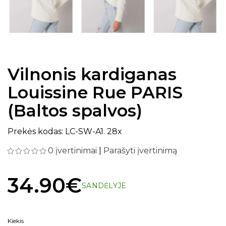
Vilnonis kardiganas
Louissine Rue PARIS
(Baltos spalvos)
Prekės kodas: LC-SW-A1. 28x
0 įvertinimai
|
Parašyti įvertinimą
34.90€
SANDĖLYJE
Kiekis