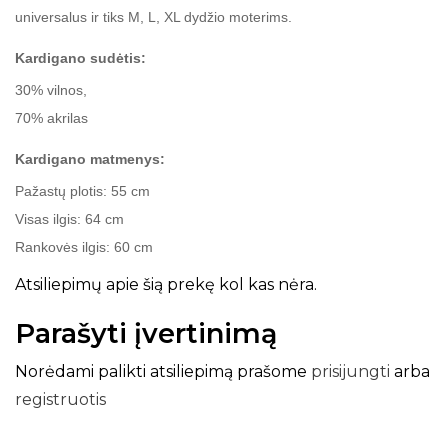
universalus ir tiks M, L, XL dydžio moterims.
Kardigano sudėtis:
30% vilnos,
70% akrilas
Kardigano matmenys:
Pažastų plotis: 55 cm
Visas ilgis: 64 cm
Rankovės ilgis: 60 cm
Atsiliepimų apie šią prekę kol kas nėra.
Parašyti įvertinimą
Norėdami palikti atsiliepimą prašome
prisijungti
arba
registruotis