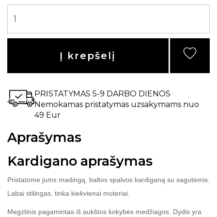
Į krepšelį
PRISTATYMAS 5-9 DARBO DIENOS
Nemokamas pristatymas uzsakymams nuo
49 Eur
Aprašymas
Kardigano aprašymas
Pristatome jums madingą, baltos spalvos kardiganą su sagutėmis.
Labai stilingas, tinka kiekvienai moteriai.
Megztinis pagamintas iš aukštos kokybės medžiagos. Dydis yra