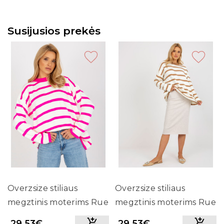
Susijusios prekės
Overzsize stiliaus
Overzsize stiliaus
megztinis moterims Rue
megztinis moterims Rue
PARIS (Baltos ir rožinės
PARIS (Baltos ir rudos
29.53€
29.53€