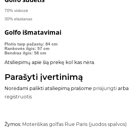
70% viskozė
30% elastanas
Golfo išmatavimai
Plotis tarp pažastų: 84 cm
Rankovės ilgis: 57 cm
Bendras ilgis: 58 cm
Atsiliepimų apie šią prekę kol kas nėra.
Parašyti įvertinimą
Norėdami palikti atsiliepimą prašome
prisijungti
arba
registruotis
Žymos:
Moteriškas golfas Rue Paris (juodos spalvos)