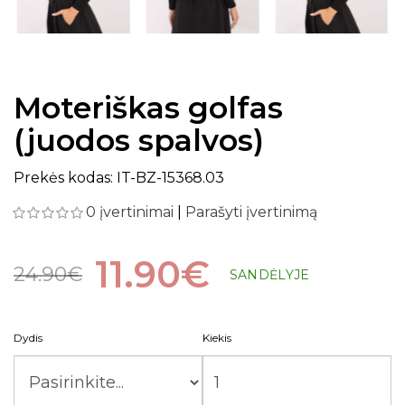
Moteriškas golfas
(juodos spalvos)
Prekės kodas: IT-BZ-15368.03
0 įvertinimai
|
Parašyti įvertinimą
11.90€
24.90€
SANDĖLYJE
Dydis
Kiekis