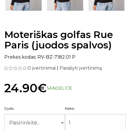
Moteriškas golfas Rue
Paris (juodos spalvos)
Prekės kodas: RV-BZ-7182.01 P
0 įvertinimai
|
Parašyti įvertinimą
24.90€
SANDĖLYJE
Dydis
Kiekis